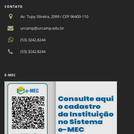
CONTATO
Av. Tupy Silveira, 2099 / CEP 96400-110
urcamp@urcamp.edu.br
(53) 3242.8244
(53) 3242.8244
E-MEC