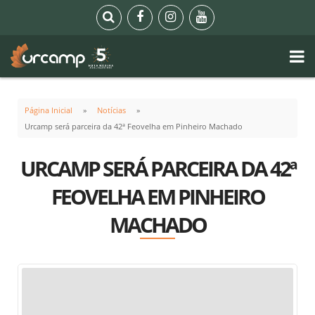
Página Inicial
Notícias
Urcamp será parceira da 42ª Feovelha em Pinheiro Machado
URCAMP SERÁ PARCEIRA DA 42ª
FEOVELHA EM PINHEIRO
MACHADO