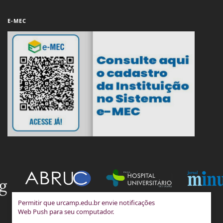
E-MEC
Permitir que urcamp.edu.br envie notificações
Web Push para seu computador.