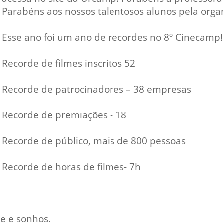
Vídeo Institucional Fazer
es - INTEC
Institucional
Parabéns aos nossos talentosos alunos pela orga
Urcamp Faz Bem
tório de
Internacional
Esse ano foi um ano de recordes no 8º Cinecamp!
nologia Vegetal -
Trabalhe Con
Recorde de filmes inscritos 52
Eleições Cons
tório de
FAT 2024
iologia de Alimentos
Recorde de patrocinadores – 38 empresas
Ouvidoria
C
PDI - Plano d
Recorde de premiações - 18
tório de Materiais
Desenvolvim
úcleo de Prática
Institucional
Recorde de público, mais de 800 pessoas
ca) - Bagé, Santana do
ento, São Gabriel e
Recorde de horas de filmes- 7h
te
Núcleo de Práticas
úde
te e sonhos.