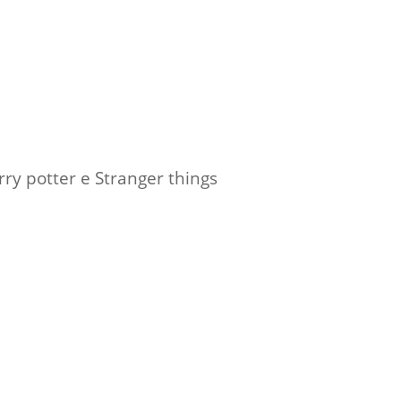
Normas Laboratório
de Materiais
Normas Laboratório
de Zoologia
Normas Laboratório
de Química
ry potter e Stranger things
Normas Laboratório
de Botânica
Normas Laboratório
de Informática
Guia Acadêmico
Regimento
Institucional URCAMP