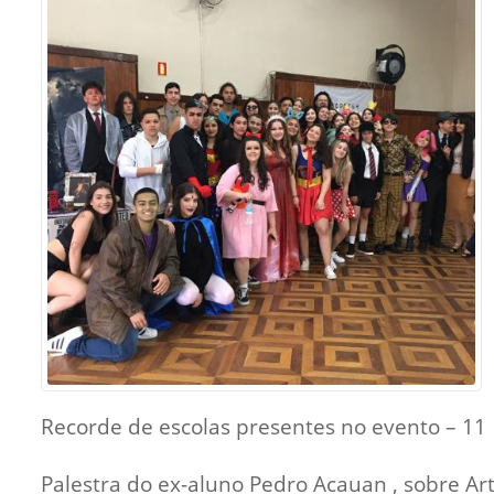
Sement
Labora
Biotec
INTEC
Labora
Microb
- INTE
Labora
NPJ (N
Jurídi
Livram
Alegre
NPS - 
Recorde de escolas presentes no evento – 11
em Sa
Palestra do ex-aluno Pedro Acauan , sobre Ar