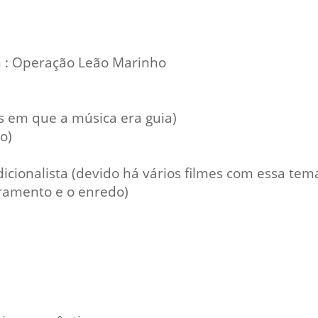
em : Operação Leão Marinho
os em que a música era guia)
o)
ionalista (devido há vários filmes com essa temát
dramento e o enredo)