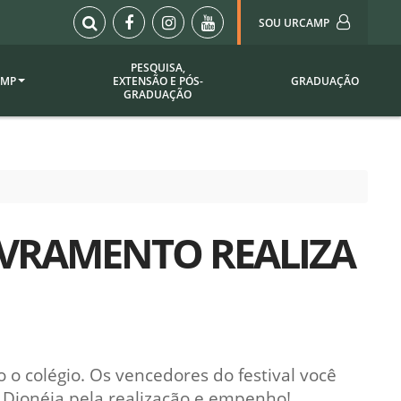
SOU URCAMP
PESQUISA,
AMP
EXTENSÃO E PÓS-
GRADUAÇÃO
Sou Urcamp (Portal)
GRADUAÇÃO
Biblioteca
Biblioteca Virtual
ila Taborda
Enade Urcamp
titucional
Intranet
IVRAMENTO REALIZA
Plataforma Moodle
pria de
A)
Setor de Registros
Acadêmicos
Portarias /
SOU I
 Institucional
Webdiário
o colégio. Os vencedores do festival você
Webmail
as
 Dionéia pela realização e empenho!