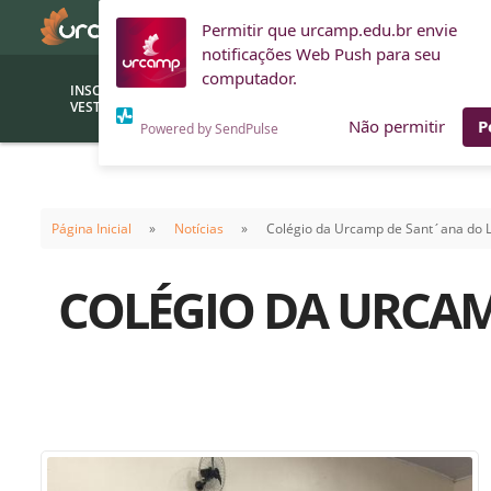
Permitir que urcamp.edu.br envie
notificações Web Push para seu
computador.
INSCRIÇÕES
BOLSAS E
VESTIBULAR
FINANCIAMENTOS
Não permitir
P
Powered by SendPulse
Bolsas
Editor
(funcionários/professores)
Página Inicial
Notícias
Colégio da Urcamp de Sant´ana do L
Inova
Bolsas Sociais
Consult
COLÉGIO DA URCAM
PROUNI
Clínic
Convênios (empresas)
Núcleo
Descontos
Fiscal
Financiamentos
Labora
INTEC
Saiba como ingressar na
Fale com um aten
URCAMP
Labora