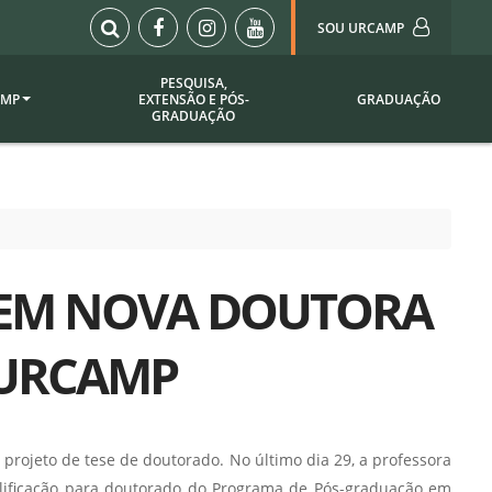
SOU URCAMP
PESQUISA,
AMP
EXTENSÃO E PÓS-
GRADUAÇÃO
Sou Urcamp (Portal)
GRADUAÇÃO
Biblioteca
Biblioteca Virtual
ila Taborda
Enade Urcamp
titucional
Intranet
 EM NOVA DOUTORA
Plataforma Moodle
pria de
A)
Setor de Registros
A URCAMP
Acadêmicos
Portarias /
SOU I
 Institucional
Webdiário
rojeto de tese de doutorado. No último dia 29, a professora
Webmail
as
alificação para doutorado do Programa de Pós-graduação em