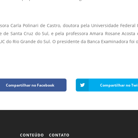
ora Carla Polinari de Castro, doutora pela Universidade Federal 
de de Santa Cruz do Sul, e pela professora Amara Rosane Acosta
PUC do Rio Grande do Sul. O presidente da Banca Examinadora foi 
Compartilhar no Facebook
Compartilhar no Twi
CONTEÚDO
CONTATO