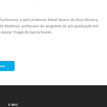
Normas Laboratório
de Materiais
Fluminense, e pelo professor Rafael Bueno da Rosa Moreira,
Normas Laboratório
 de Medeiros, professora do programa de pós-graduação em
de Zoologia
o doutor Thiago de Garcia Nunes.
Normas Laboratório
de Química
Normas Laboratório
de Botânica
Normas Laboratório
tter
de Informática
Guia Acadêmico
Regimento
Institucional URCAMP
E-MEC