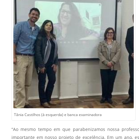
Sement
Labora
Biotec
INTEC
Labora
Microb
- INTE
Labora
NPJ (N
Jurídi
Livram
Alegre
Tânia Castilhos (à esquerda) e banca examinadora
NPS - 
em Sa
“Ao mesmo tempo em que parabenizamos nossa professora
importante em nosso projeto de excelência. Em um ano, es