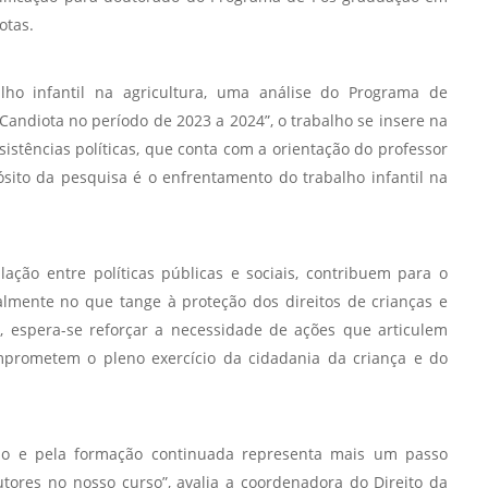
Prova de Proficiência
otas.
Manual de TCC
ização
lho infantil na agricultura, uma análise do Programa de
Estruturação de TCC
osco
Candiota no período de 2023 a 2024”, o trabalho se insere na
Calendário
elho Fiscal -
esistências políticas, que conta com a orientação do professor
Acadêmico
sito da pesquisa é o enfrentamento do trabalho infantil na
Manual de Segurança
- Laboratórios da
e
Saúde
ento
lação entre políticas públicas e sociais, contribuem para o
Regimento CEUA
 2023-2027
almente no que tange à proteção dos direitos de crianças e
Orientação para
, espera-se reforçar a necessidade de ações que articulem
Descarte - URCAMP
mprometem o pleno exercício da cidadania da criança e do
Normas Laboratório
de Física
ão e pela formação continuada representa mais um passo
Normas Laboratório
de Topografia
ores no nosso curso”, avalia a coordenadora do Direito da