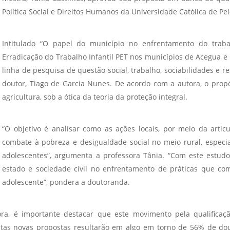
Vídeo Institucional Fazer
es - INTEC
Institucional
Política Social e Direitos Humanos da Universidade Católica de Pel
Urcamp Faz Bem
tório de
Internacional
nologia Vegetal -
Intitulado “O papel do município no enfrentamento do traba
Trabalhe Con
Erradicação do Trabalho Infantil PET nos municípios de Acegua e 
Eleições Cons
linha de pesquisa de questão social, trabalho, sociabilidades e r
tório de
FAT 2024
doutor, Tiago de Garcia Nunes. De acordo com a autora, o propó
iologia de Alimentos
Ouvidoria
agricultura, sob a ótica da teoria da proteção integral.
C
PDI - Plano d
tório de Materiais
Desenvolvim
“O objetivo é analisar como as ações locais, por meio da articu
úcleo de Prática
Institucional
combate à pobreza e desigualdade social no meio rural, especi
ca) - Bagé, Santana do
adolescentes”, argumenta a professora Tânia. “Com este estudo
ento, São Gabriel e
estado e sociedade civil no enfrentamento de práticas que co
te
adolescente”, pondera a doutoranda.
Núcleo de Práticas
úde
, é importante destacar que este movimento pela qualificaç
tas novas propostas resultarão em algo em torno de 56% de dout