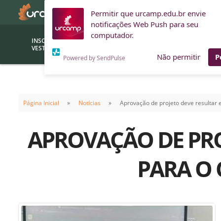
Permitir que urcamp.edu.br envie
notificações Web Push para seu
computador.
INSCRIÇÕES
BOLSAS E
VESTIBULAR
FINANCIAMENTOS
Não permitir
P
Powered by SendPulse
Bolsas
Editor
(funcionários/professores)
Página Inicial
Notícias
Aprovação de projeto deve resultar
Inova
Bolsas Sociais
Consult
APROVAÇÃO DE PR
PROUNI
Clínic
Convênios (empresas)
Núcleo
PARA O 
Descontos
Fiscal
Financiamentos
Labora
INTEC
Saiba como ingressar na
Fale com um aten
URCAMP
Labora