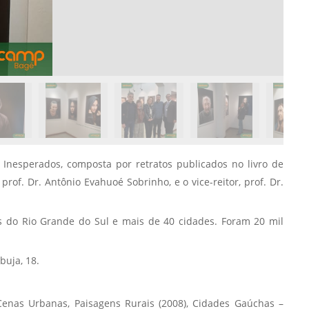
Normas Laboratório
de Materiais
Normas Laboratório
de Zoologia
Normas Laboratório
de Química
Normas Laboratório
de Botânica
Inesperados, composta por retratos publicados no livro de
rof. Dr. Antônio Evahuoé Sobrinho, e o vice-reitor, prof. Dr.
Normas Laboratório
de Informática
es do Rio Grande do Sul e mais de 40 cidades. Foram 20 mil
Guia Acadêmico
Regimento
buja, 18.
Institucional URCAMP
 Cenas Urbanas, Paisagens Rurais (2008), Cidades Gaúchas –