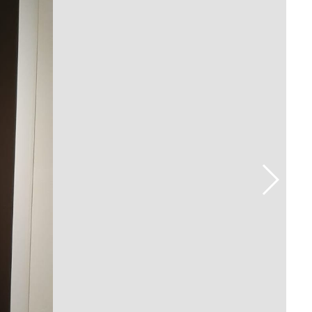
Prova de Proficiência
Manual de TCC
ização
Estruturação de TCC
osco
Calendário
elho Fiscal -
Acadêmico
Manual de Segurança
- Laboratórios da
e
Saúde
ento
Regimento CEUA
 2023-2027
Orientação para
Descarte - URCAMP
Normas Laboratório
de Física
Normas Laboratório
de Topografia