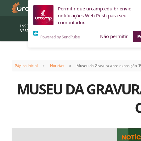
Permitir que urcamp.edu.br envie
notificações Web Push para seu
computador.
INSCRIÇÕES
BOLSAS E
VESTIBULAR
FINANCIAMENTOS
Não permitir
P
Powered by SendPulse
Bolsas
Editor
(funcionários/professores)
Página Inicial
Notícias
Museu da Gravura abre exposição “R
Inova
Bolsas Sociais
Consult
MUSEU DA GRAVURA
PROUNI
Clínic
Convênios (empresas)
Núcleo
Descontos
Fiscal
Financiamentos
Labora
INTEC
Saiba como ingressar na
Fale com um aten
URCAMP
Labora