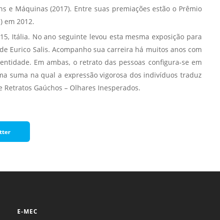
ens e Máquinas (2017). Entre suas premiações estão o Prêmio
a) em 2012.
015, Itália. No ano seguinte levou esta mesma exposição para
e de Eurico Salis. Acompanho sua carreira há muitos anos com
dentidade. Em ambas, o retrato das pessoas configura-se em
a suma na qual a expressão vigorosa dos indivíduos traduz
e Retratos Gaúchos – Olhares Inesperados.
tter
E-MEC