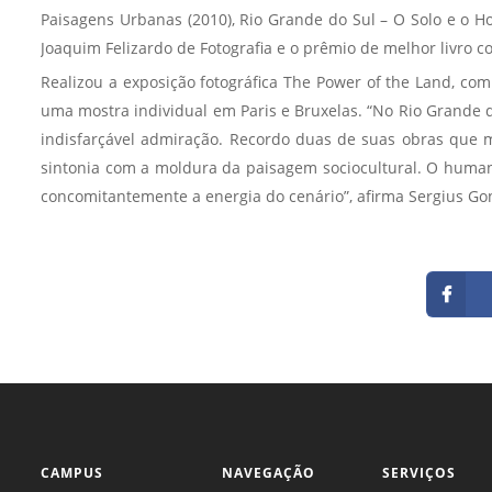
Paisagens Urbanas (2010), Rio Grande do Sul – O Solo e o H
Joaquim Felizardo de Fotografia e o prêmio de melhor livro co
Realizou a exposição fotográfica The Power of the Land, com
uma mostra individual em Paris e Bruxelas. “No Rio Grande d
indisfarçável admiração. Recordo duas de suas obras que m
sintonia com a moldura da paisagem sociocultural. O huma
concomitantemente a energia do cenário”, afirma Sergius Go
CAMPUS
NAVEGAÇÃO
SERVIÇOS