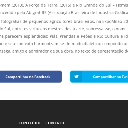
omem (2013), A Força da Terra, (2015) e Rio Grande do Sul – Hom
ncedido pela Abigraf-RS (Associação Brasileira de Indústria Gráfic
 fotografias de pequenos agricultores brasileiros, na ExpoMilão 2
o Sul, entre os virtuosos mestres desta arte, sobressai-se, o nom
e parecem esplêndidas: Piás, Prendas e Peões e RS: Cultura e i
no e seu contexto harmonizam-se de modo dialético, compondo um
nzaga, amigo e admirador de sua obra, no texto de apresentação d
Compartilhar no Facebook
Compartilhar no Twi
CONTEÚDO
CONTATO