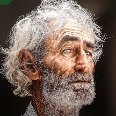
Vídeo Institucional Fazer
es - INTEC
Institucional
Urcamp Faz Bem
tório de
Internacional
nologia Vegetal -
Trabalhe Con
Eleições Cons
tório de
FAT 2024
iologia de Alimentos
Ouvidoria
C
PDI - Plano d
tório de Materiais
Desenvolvim
úcleo de Prática
Institucional
ca) - Bagé, Santana do
ento, São Gabriel e
te
Núcleo de Práticas
úde