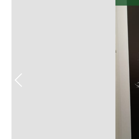
Sement
Labora
Biotec
INTEC
Labora
Microb
- INTE
Labora
NPJ (N
Jurídi
Livram
Alegre
NPS - 
em Sa