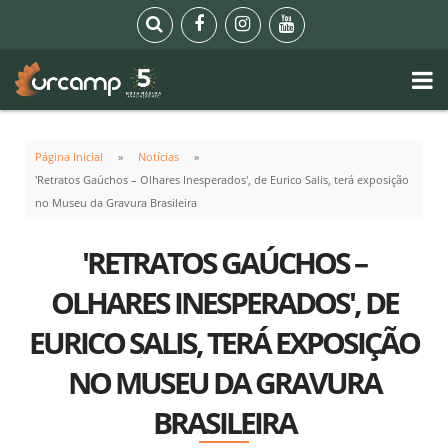
Página Inicial
Notícias
'Retratos Gaúchos – Olhares Inesperados', de Eurico Salis, terá exposição
no Museu da Gravura Brasileira
'RETRATOS GAÚCHOS –
OLHARES INESPERADOS', DE
EURICO SALIS, TERÁ EXPOSIÇÃO
NO MUSEU DA GRAVURA
BRASILEIRA