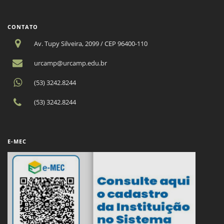
CONTATO
Av. Tupy Silveira, 2099 / CEP 96400-110
urcamp@urcamp.edu.br
(53) 3242.8244
(53) 3242.8244
E-MEC