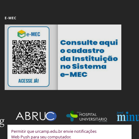
E-MEC
Permitir que urcamp.edu.br envie notificações
Web Push para seu computador.