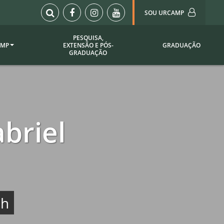
SOU URCAMP
PESQUISA,
AMP
EXTENSÃO E PÓS-
GRADUAÇÃO
Sou Urcamp (Portal)
GRADUAÇÃO
Biblioteca
Biblioteca Virtual
ila Taborda
Enade Urcamp
titucional
Intranet
briel
Plataforma Moodle
pria de
A)
Setor de Registros
Acadêmicos
Portarias /
SOU I
0h
 Institucional
Webdiário
Webmail
as