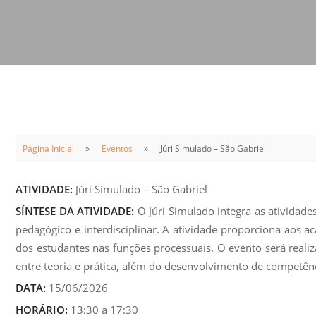
Sement
Labora
Biotec
INTEC
Labora
Microb
- INTE
Página Inicial
Eventos
Júri Simulado – São Gabriel
Labora
NPJ (N
ATIVIDADE:
Júri Simulado – São Gabriel
Jurídi
SÍNTESE DA ATIVIDADE:
O Júri Simulado integra as atividade
Livram
pedagógico e interdisciplinar. A atividade proporciona aos 
Alegre
dos estudantes nas funções processuais. O evento será real
entre teoria e prática, além do desenvolvimento de competênci
NPS - 
em Sa
DATA:
15/06/2026
HORÁRIO:
13:30 a 17:30