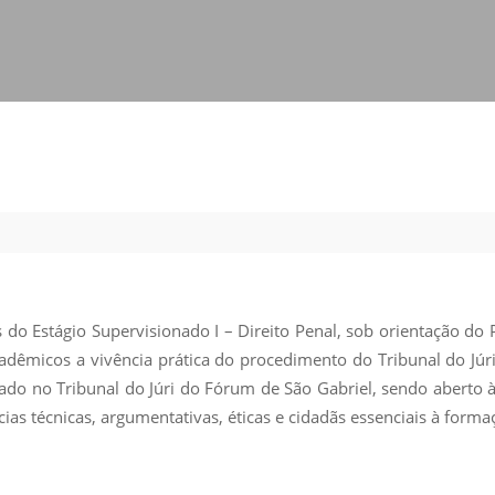
Vídeo Institucional Fazer
es - INTEC
Institucional
Urcamp Faz Bem
tório de
Internacional
nologia Vegetal -
Trabalhe Con
Eleições Cons
tório de
FAT 2024
iologia de Alimentos
Ouvidoria
C
PDI - Plano d
tório de Materiais
Desenvolvim
úcleo de Prática
Institucional
ca) - Bagé, Santana do
s do Estágio Supervisionado I – Direito Penal, sob orientação d
ento, São Gabriel e
acadêmicos a vivência prática do procedimento do Tribunal do J
te
izado no Tribunal do Júri do Fórum de São Gabriel, sendo abert
as técnicas, argumentativas, éticas e cidadãs essenciais à formaç
Núcleo de Práticas
úde