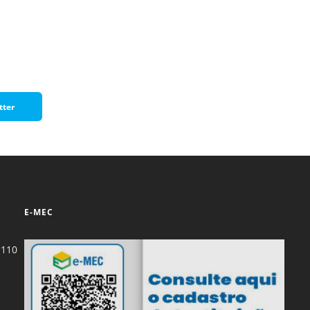
Normas Laboratório
de Materiais
Normas Laboratório
de Zoologia
Normas Laboratório
tter
de Química
Normas Laboratório
de Botânica
Normas Laboratório
de Informática
E-MEC
Guia Acadêmico
Regimento
-110
Institucional URCAMP