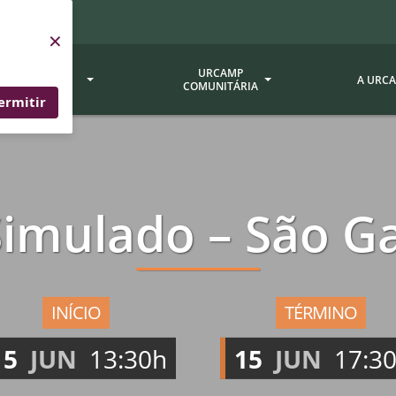
×
SERVIÇOS
URCAMP
A URC
URCAMP
COMUNITÁRIA
ermitir
a - EDIURCAMP
Hospital Universitário
Fundação Att
ção Urcamp
Jornal Minuano
Avaliação Ins
 Simulado – São Ga
Urcamp
oria Jr.
Museu Dom Diogo de Souza
Museu da Gravura
Comissão Pró
a Veterinária (BAGÉ)
Avaliação (CP
Desenvolvimento Regional
 de Apoio Contábil e
Documentos / 
Nossos Campi - Alegrete,
INÍCIO
TÉRMINO
Resoluções
Bagé, Dom Pedrito, São
tório de Solos -
15
JUN
13:30h
15
JUN
17:3
Gabriel, Santana do
Documentação
Livramento
dente!!
Editais / Vag
tório de Análise de