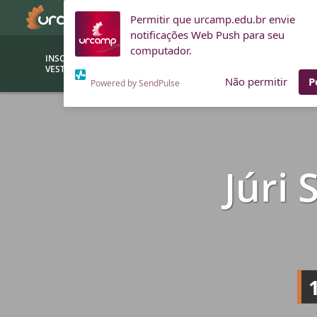
Permitir que urcamp.edu.br envie
notificações Web Push para seu
computador.
INSCRIÇÕES
BOLSAS E
VESTIBULAR
FINANCIAMENTOS
Não permitir
P
Powered by SendPulse
Bolsas
Editor
(funcionários/professores)
Inova
Júri
Bolsas Sociais
Consult
PROUNI
Clínic
Convênios (empresas)
Núcleo
Descontos
Fiscal
Financiamentos
Labora
INTEC
Saiba como ingressar na
Fale com um aten
URCAMP
Labora