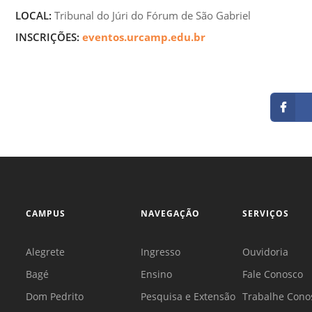
LOCAL:
Tribunal do Júri do Fórum de São Gabriel
INSCRIÇÕES:
eventos.urcamp.edu.br
CAMPUS
NAVEGAÇÃO
SERVIÇOS
Alegrete
Ingresso
Ouvidoria
Bagé
Ensino
Fale Conosco
Dom Pedrito
Pesquisa e Extensão
Trabalhe Cono