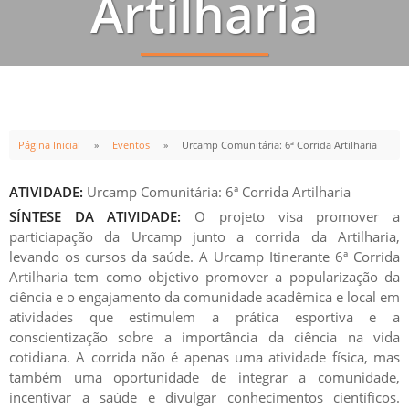
Artilharia
INÍCIO
TÉRMINO
07
JUN
07
JUN
Página Inicial
Eventos
Urcamp Comunitária: 6ª Corrida Artilharia
14:00h
17:00h
ATIVIDADE:
Urcamp Comunitária: 6ª Corrida Artilharia
SÍNTESE DA ATIVIDADE:
O projeto visa promover a
particiapação da Urcamp junto a corrida da Artilharia,
levando os cursos da saúde. A Urcamp Itinerante 6ª Corrida
Artilharia tem como objetivo promover a popularização da
ciência e o engajamento da comunidade acadêmica e local em
atividades que estimulem a prática esportiva e a
conscientização sobre a importância da ciência na vida
cotidiana. A corrida não é apenas uma atividade física, mas
também uma oportunidade de integrar a comunidade,
incentivar a saúde e divulgar conhecimentos científicos.