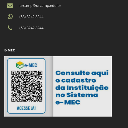
urcamp@urcamp.edu.br
(53) 3242.8244
(53) 3242.8244
E-MEC