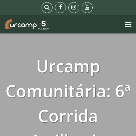
Urcamp
Comunitária: 6ª
Corrida