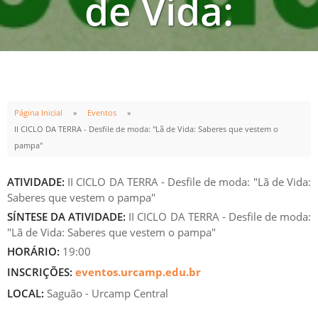
de Vida:
Saberes que
vestem o
Página Inicial
Eventos
II CICLO DA TERRA - Desfile de moda: "Lã de Vida: Saberes que vestem o
pampa"
pampa"
ATIVIDADE:
II CICLO DA TERRA - Desfile de moda: "Lã de Vida:
Saberes que vestem o pampa"
SÍNTESE DA ATIVIDADE:
II CICLO DA TERRA - Desfile de moda:
"Lã de Vida: Saberes que vestem o pampa"
INÍCIO
TÉRMINO
HORÁRIO:
19:00
INSCRIÇÕES:
eventos.urcamp.edu.br
12
JUN
12
JUN
LOCAL:
Saguão - Urcamp Central
19:00h
20:00h