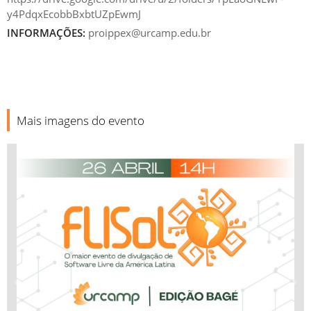
y4PdqxEcobbBxbtUZpEwmJ
INFORMAÇÕES:
proippex@urcamp.edu.br
Mais imagens do evento