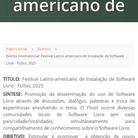
americano de
Instalação de
Software Livre -
Página Inicial
Eventos
Evento Internacional: Festival Latino-americano de Instalação de Software
Livre - FLISoL 2025
FLISoL 2025
TÍTULO:
Festival Latino-americano de Instalação de Software
Livre - FLISoL 2025
SÍNTESE:
Promoção da disseminação do uso de Software
Livre através de discussões, dialógos, palestras e troca de
experiências envolvendo o tema. O Flisol ocorre diversas
INÍCIO
TÉRMINO
comunidades locais de Software Livre (em cada
país/cidade/localidade), simultâneamente para
26
ABR
26
ABR
compartilhamento de conhecimento sobre o Software Livre.
14:00h
18:00h
OBJETIVO:
Estimular e promover a obtenção de novos