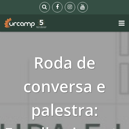
Roda de
conversa e
palestra: