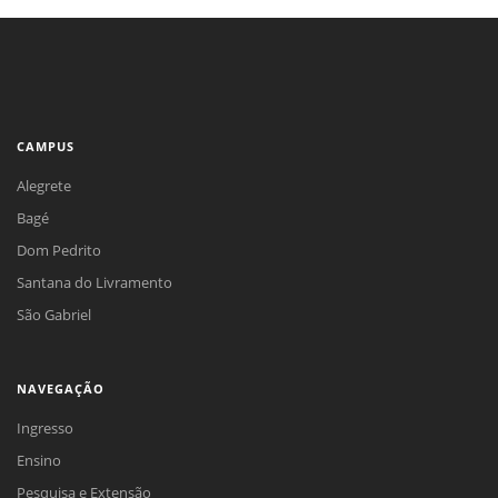
CAMPUS
Alegrete
Bagé
Dom Pedrito
Santana do Livramento
São Gabriel
NAVEGAÇÃO
Ingresso
Ensino
Pesquisa e Extensão