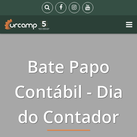
Bate Papo
Contábil - Dia
do Contador