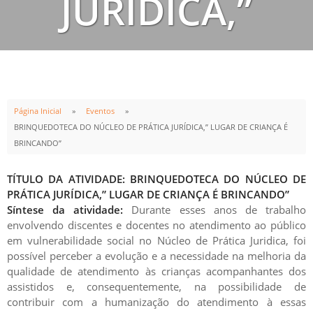
JURÍDICA,”
LUGAR DE
CRIANÇA É
Página Inicial
Eventos
BRINQUEDOTECA DO NÚCLEO DE PRÁTICA JURÍDICA,” LUGAR DE CRIANÇA É
BRINCANDO”
BRINCANDO”
TÍTULO DA ATIVIDADE: BRINQUEDOTECA DO NÚCLEO DE
PRÁTICA JURÍDICA,” LUGAR DE CRIANÇA É BRINCANDO”
Síntese da atividade:
Durante esses anos de trabalho
envolvendo discentes e docentes no atendimento ao público
em vulnerabilidade social no Núcleo de Prática Juridica, foi
INÍCIO
TÉRMINO
possível perceber a evolução e a necessidade na melhoria da
qualidade de atendimento às crianças acompanhantes dos
07
NOV
15
DEZ
assistidos e, consequentemente, na possibilidade de
13:30h
17:30h
contribuir com a humanização do atendimento à essas