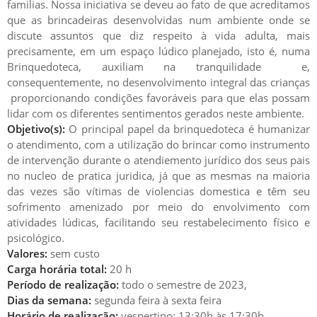
familias. Nossa iniciativa se deveu ao fato de que acreditamos
que as brincadeiras desenvolvidas num ambiente onde se
discute assuntos que diz respeito à vida adulta, mais
precisamente, em um espaço lúdico planejado, isto é, numa
Brinquedoteca, auxiliam na tranquilidade e,
consequentemente, no desenvolvimento integral das crianças
proporcionando condições favoráveis para que elas possam
lidar com os diferentes sentimentos gerados neste ambiente.
Objetivo(s):
O principal papel da brinquedoteca é humanizar
o atendimento, com a utilização do brincar como instrumento
de intervenção durante o atendiemento jurídico dos seus pais
no nucleo de pratica juridica, já que as mesmas na maioria
das vezes são vítimas de violencias domestica e têm seu
sofrimento amenizado por meio do envolvimento com
atividades lúdicas, facilitando seu restabelecimento físico e
psicológico.
Valores:
sem custo
Carga horária total:
20 h
Período de realização:
todo o semestre de 2023,
Dias da semana:
segunda feira à sexta feira
Horário de realização:
vespertino: 13:30h às 17:30h