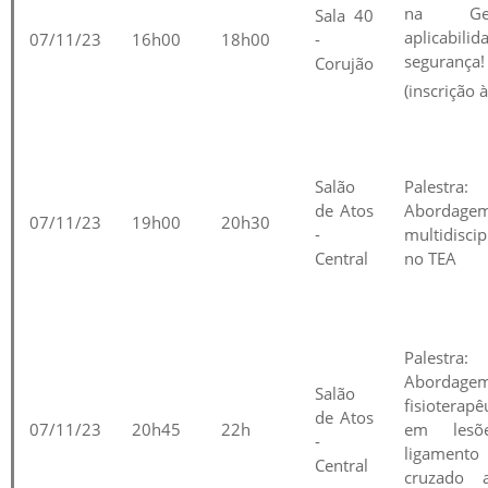
na Gest
Sala 40
aplicabili
07/11/23
16h00
18h00
-
segurança!
Corujão
(inscrição à
Salão
Palestra:
de Atos
Abordage
07/11/23
19h00
20h30
-
multidiscip
Central
no TEA
Palestra:
Abordage
Salão
fisioterapê
de Atos
07/11/23
20h45
22h
em lesõ
-
ligamento
Central
cruzado a