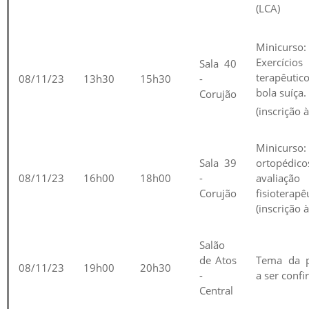
(LCA)
Minicurso:
Exercícios
Sala 40
terapêuti
08/11/23
13h30
15h30
-
bola suíça.
Corujão
(inscrição à
Minicurso:
Sala 39
ortopédi
08/11/23
16h00
18h00
-
avaliação
Corujão
fisioterapê
(inscrição à
Salão
de Atos
Tema da p
08/11/23
19h00
20h30
-
a ser conf
Central