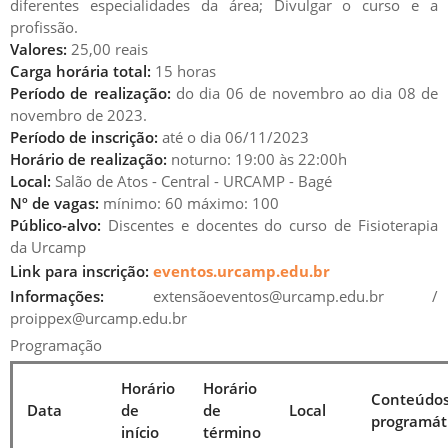
diferentes especialidades da área; Divulgar o curso e a
profissão.
Valores:
25,00 reais
Carga horária total:
15 horas
Período de realização:
do dia 06 de novembro ao dia 08 de
novembro de 2023.
Período de inscrição:
até o dia 06/11/2023
Horário de realização:
noturno: 19:00 às 22:00h
Local:
Salão de Atos - Central - URCAMP - Bagé
Nº de vagas:
mínimo: 60 máximo: 100
Público-alvo:
Discentes e docentes do curso de Fisioterapia
da Urcamp
Link para inscrição:
eventos.urcamp.edu.br
Informações:
extensãoeventos@urcamp.edu.br /
proippex@urcamp.edu.br
Programação
Horário
Horário
Conteúdo
Data
de
de
Local
programát
início
término