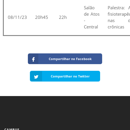
Salão
Palestra: 
de Atos
fisioterapê
08/11/23
20h45
22h
-
nas do
Central
crônicas
Compartilhar no Facebook
Compartilhar no Twitter
CAMPUS