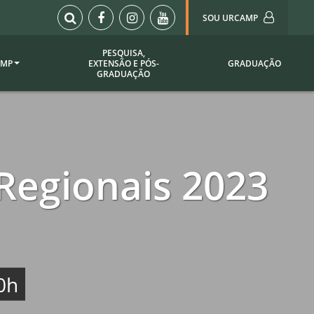
SOU URCAMP
PESQUISA,
AMP
EXTENSÃO E PÓS-
GRADUAÇÃO
Sou Urcamp (Portal)
GRADUAÇÃO
Biblioteca
Biblioteca Virtual
ila Taborda
Enade Urcamp
titucional
Intranet
 Regionais 2023
Plataforma Moodle
pria de
A)
Setor de Registros
Acadêmicos
Portarias /
SOU I
0h
 Institucional
Webdiário
Webmail
as