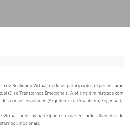
Prova de Proficiência
Manual de TCC
ização
Estruturação de TCC
osco
Calendário
elho Fiscal -
Acadêmico
Manual de Segurança
- Laboratórios da
e
Saúde
ento
Regimento CEUA
 2023-2027
so de Realidade Virtual, onde os participantes experienciarão
Orientação para
ectual (DI) e Transtornos Emocionais. A oficina é ministrada com
Descarte - URCAMP
s dos cursos envolvidos (Arquitetura e Urbanismo, Engenharia
Normas Laboratório
de Física
 Virtual, onde os participantes experienciarão atividades do
Normas Laboratório
anstornos Emocionais.
de Topografia