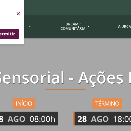
×
SERVIÇOS
URCAMP
A URC
URCAMP
COMUNITÁRIA
ermitir
a - EDIURCAMP
Hospital Universitário
Fundação Att
ção Urcamp
Jornal Minuano
Avaliação Ins
 Sensorial - Ações
Urcamp
oria Jr.
Museu Dom Diogo de Souza
Museu da Gravura
Comissão Pró
a Veterinária (BAGÉ)
Avaliação (CP
Desenvolvimento Regional
 de Apoio Contábil e
Documentos / 
Nossos Campi - Alegrete,
INÍCIO
TÉRMINO
Resoluções
Bagé, Dom Pedrito, São
tório de Solos -
8
AGO
08:00h
28
AGO
18:0
Gabriel, Santana do
Documentação
Livramento
dente!!
Editais / Vag
tório de Análise de