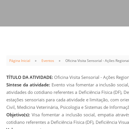
Sement
Labora
Biotec
INTEC
Labora
Microb
- INTE
Página Inicial
Eventos
Oficina Visita Sensorial - Ações Regiona
Labora
NPJ (N
TÍTULO DA ATIVIDADE:
Oficina Visita Sensorial - Ações Regio
Jurídi
Síntese da atividade:
Evento visa fomentar a inclusão social
Livram
atividades do cotidiano referentes a Deficiência Física (DF), D
Alegre
estações sensoriais para cada atividade e limitação, com or
Civil, Medicina Veterinária, Psicologia e Sistemas de Informaçã
NPS - 
Objetivo(s):
Visa fomentar a inclusão social, empatia atravé
em Sa
cotidiano referentes a Deficiência Física (DF), Deficiência Visu