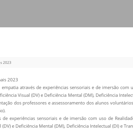
Vídeo Institucional Fazer
es - INTEC
Institucional
Urcamp Faz Bem
tório de
Internacional
nologia Vegetal -
Trabalhe Con
Eleições Cons
tório de
FAT 2024
iologia de Alimentos
Ouvidoria
C
is 2023
PDI - Plano d
tório de Materiais
Desenvolvim
úcleo de Prática
nais 2023
Institucional
ca) - Bagé, Santana do
, empatia através de experiências sensoriais e de imersão com u
ento, São Gabriel e
eficiência Visual (DV) e Deficiência Mental (DM), Deficiência Intel
te
ientação dos professores e assessoramento dos alunos voluntário
o).
Núcleo de Práticas
s de experiências sensoriais e de imersão com uso de Realidade
úde
al (DV) e Deficiência Mental (DM), Deficiência Intelectual (DI) e Tr