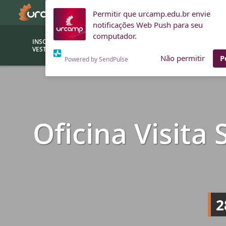
Permitir que urcamp.edu.br envie
notificações Web Push para seu
computador.
INSCRIÇÕES
BOLSAS E
VESTIBULAR
FINANCIAMENTOS
Não permitir
P
Powered by SendPulse
Bolsas
Editor
(funcionários/professores)
Inova
Oficina Visita
Bolsas Sociais
Consult
PROUNI
Clínic
Convênios (empresas)
Núcleo
Descontos
Fiscal
Financiamentos
Labora
2
INTEC
Saiba como ingressar na
Fale com um aten
URCAMP
Labora