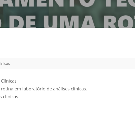
Vídeo Institucional Fazer
es - INTEC
Institucional
Urcamp Faz Bem
tório de
Internacional
nologia Vegetal -
Trabalhe Con
Eleições Cons
tório de
FAT 2024
iologia de Alimentos
Ouvidoria
C
ínicas
PDI - Plano d
tório de Materiais
Desenvolvim
úcleo de Prática
Clínicas
Institucional
ca) - Bagé, Santana do
tina em laboratório de análises clínicas.
ento, São Gabriel e
 clínicas.
te
Núcleo de Práticas
úde