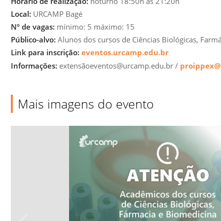
Horário de realização:
noturno 18:50h às 21:20h
Local:
URCAMP Bagé
Nº de vagas:
mínimo: 5 máximo: 15
Público-alvo:
Alunos dos cursos de Ciências Biológicas, Farmá
Link para inscrição:
eventos.urcamp.edu.br
Informações:
extensãoeventos@urcamp.edu.br /
proippex@
Mais imagens do evento