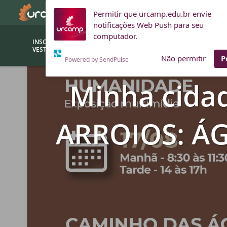
Permitir que urcamp.edu.br envie
notificações Web Push para seu
computador.
INSCRIÇÕES
BOLSAS E
VESTIBULAR
FINANCIAMENTOS
Não permitir
P
Powered by SendPulse
Minha cida
Bolsas
Editor
(funcionários/professores)
Inova
ARROIOS: Á
Bolsas Sociais
Consult
PROUNI
Clínic
Convênios (empresas)
Núcleo
Descontos
Fiscal
Financiamentos
Labora
INTEC
Saiba como ingressar na
Fale com um aten
URCAMP
Labora