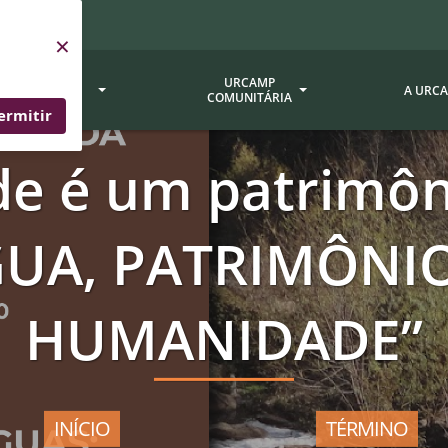
×
SERVIÇOS
URCAMP
A URC
URCAMP
COMUNITÁRIA
ermitir
de é um patrimô
a - EDIURCAMP
Hospital Universitário
Fundação Att
ção Urcamp
Jornal Minuano
Avaliação Ins
GUA, PATRIMÔN
Urcamp
oria Jr.
Museu Dom Diogo de Souza
Museu da Gravura
Comissão Pró
a Veterinária (BAGÉ)
Avaliação (CP
Desenvolvimento Regional
HUMANIDADE”
 de Apoio Contábil e
Documentos / 
Nossos Campi - Alegrete,
Resoluções
Bagé, Dom Pedrito, São
tório de Solos -
Gabriel, Santana do
Documentação
Livramento
INÍCIO
TÉRMINO
dente!!
Editais / Vag
tório de Análise de