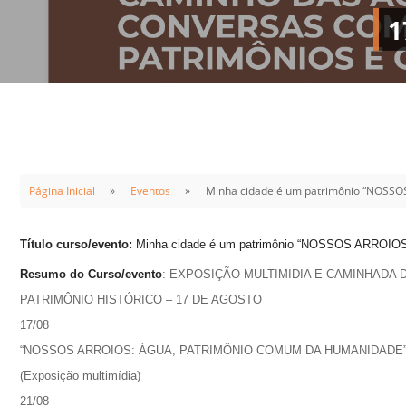
Sement
1
Labora
Biotec
INTEC
Labora
Microb
- INTE
Página Inicial
Eventos
Minha cidade é um patrimônio “NO
Labora
NPJ (N
Título curso/evento:
Minha cidade é um patrimônio “NOSSOS ARR
Jurídi
Resumo do Curso/evento
: EXPOSIÇÃO MULTIMIDIA E CAMINHADA 
Livram
PATRIMÔNIO HISTÓRICO – 17 DE AGOSTO
Alegre
17/08
NPS - 
“NOSSOS ARROIOS: ÁGUA, PATRIMÔNIO COMUM DA HUMANIDADE
em Sa
(Exposição multimídia)
21/08