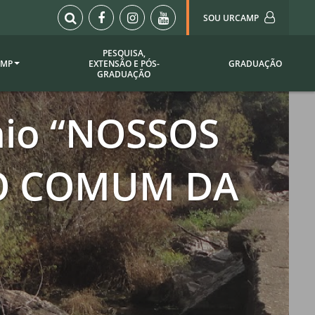
SOU URCAMP
PESQUISA,
AMP
EXTENSÃO E PÓS-
GRADUAÇÃO
Sou Urcamp (Portal)
GRADUAÇÃO
Biblioteca
nio “NOSSOS
Biblioteca Virtual
ila Taborda
Enade Urcamp
titucional
Intranet
IO COMUM DA
Plataforma Moodle
pria de
A)
Setor de Registros
Acadêmicos
Portarias /
SOU I
 Institucional
Webdiário
Webmail
as