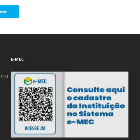
tter
E-MEC
-110