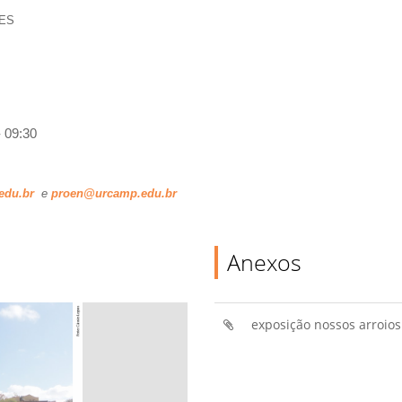
ES
- 09:30
edu.br
e
proen@urcamp.edu.br
Anexos
exposição nossos arroio