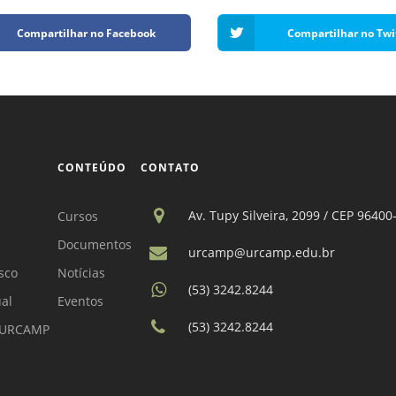
Compartilhar no Facebook
Compartilhar no Twi
CONTEÚDO
CONTATO
Av. Tupy Silveira, 2099 / CEP 96400
Cursos
Documentos
urcamp@urcamp.edu.br
sco
Notícias
(53) 3242.8244
ual
Eventos
(53) 3242.8244
a URCAMP