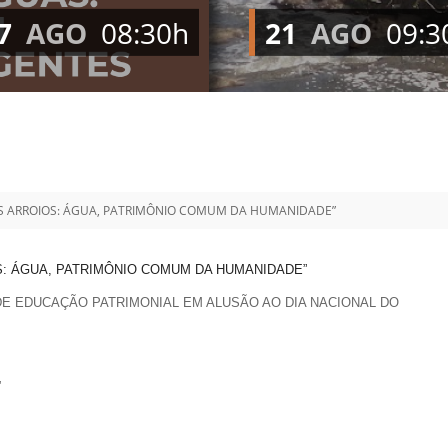
Vídeo Institucional Fazer
es - INTEC
Institucional
7
AGO
08:30h
21
AGO
09:3
Urcamp Faz Bem
tório de
Internacional
nologia Vegetal -
Trabalhe Con
Eleições Cons
tório de
FAT 2024
iologia de Alimentos
Ouvidoria
C
SSOS ARROIOS: ÁGUA, PATRIMÔNIO COMUM DA HUMANIDADE”
PDI - Plano d
tório de Materiais
Desenvolvim
úcleo de Prática
OIOS: ÁGUA, PATRIMÔNIO COMUM DA HUMANIDADE”
Institucional
ca) - Bagé, Santana do
DE EDUCAÇÃO PATRIMONIAL EM ALUSÃO AO DIA NACIONAL DO
ento, São Gabriel e
te
Núcleo de Práticas
”
úde