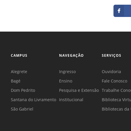
CAMPUS
NAVEGAÇÃO
SERVIÇOS
Alegrete
Ingresso
Ouvidoria
Bagé
Ensino
Fale Conosco
Dom Pedrito
Pesquisa e Extensão
Trabalhe Cono
Santana do Livramento
Institucional
Biblioteca Virt
São Gabriel
Bibliotecas d