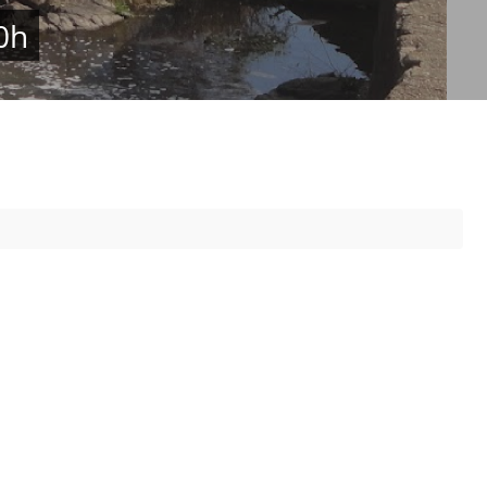
Prova de Proficiência
0h
Manual de TCC
ização
Estruturação de TCC
osco
Calendário
elho Fiscal -
Acadêmico
Manual de Segurança
- Laboratórios da
e
Saúde
ento
Regimento CEUA
 2023-2027
Orientação para
Descarte - URCAMP
Normas Laboratório
de Física
Normas Laboratório
de Topografia