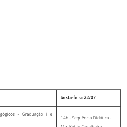
Normas Laboratório
de Materiais
Normas Laboratório
de Zoologia
Normas Laboratório
de Química
Normas Laboratório
de Botânica
Normas Laboratório
de Informática
Guia Acadêmico
Sexta-feira 22/07
Regimento
Institucional URCAMP
gógicos - Graduação i e
14h - Sequência Didática -
Ma. Ketlin Cavalheiro