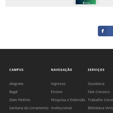
CAMPUS
NAVEGAÇÃO
SERVIÇOS
Alegrete
Ingresso
Ouvidoria
Bagé
Ensino
Fale Conosco
Dom Pedrito
Pesquisa e Extensão
Trabalhe Cono
Santana do Livramento
Institucional
Biblioteca Virt