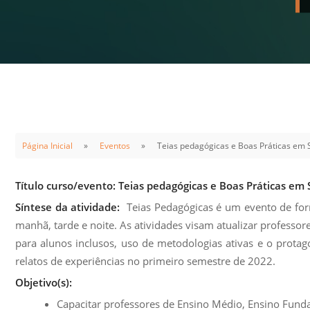
Sement
Labora
Biotec
INTEC
Labora
Microb
- INTE
Página Inicial
Eventos
Teias pedagógicas e Boas Práticas em 
Labora
NPJ (N
Título curso/evento:
Teias pedagógicas e Boas Práticas em 
Jurídi
Síntese da atividade:
Teias Pedagógicas é um evento de form
Livram
manhã, tarde e noite. As atividades visam atualizar professo
Alegre
para alunos inclusos, uso de metodologias ativas e o prot
relatos de experiências no primeiro semestre de 2022.
NPS - 
em Sa
Objetivo(s):
Capacitar professores de Ensino Médio, Ensino Fund