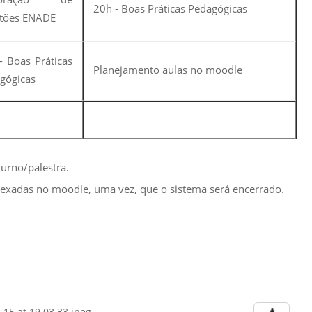
20h
-
Boas Práticas Pedagógicas
tões ENADE
- Boas Práticas
Planejamento aulas no moodle
gógicas
turno/palestra.
 anexadas no moodle, uma vez, que o sistema será encerrado.
15 at 19.03.33.jpeg