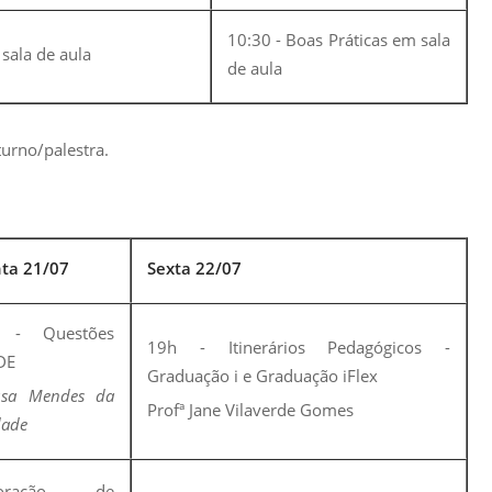
10:30 - Boas Práticas em sala
sala de aula
de aula
turno/palestra.
ta 21/07
Sexta 22/07
 - Questões
19h - Itinerários Pedagógicos -
DE
Graduação i e Graduação iFlex
usa Mendes da
Profª Jane Vilaverde Gomes
dade
boração de