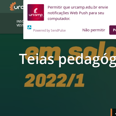
Permitir que urcamp.edu.br envie
notificações Web Push para seu
computador.
INSCRIÇÕES
BOLSAS E
VESTIBULAR
FINANCIAMENTOS
Não permitir
P
Powered by SendPulse
Bolsas
Editor
Teias pedagóg
(funcionários/professores)
Inova
Bolsas Sociais
Consult
PROUNI
Clínic
Convênios (empresas)
Núcleo
Descontos
Fiscal
Financiamentos
Labora
INTEC
Saiba como ingressar na
Fale com um aten
URCAMP
Labora