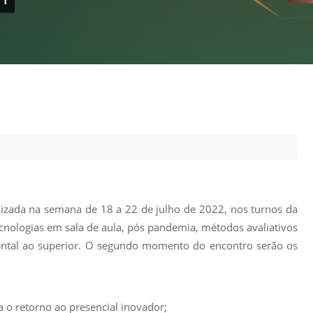
Prova de Proficiência
Manual de TCC
ização
Estruturação de TCC
osco
Calendário
elho Fiscal -
Acadêmico
Manual de Segurança
- Laboratórios da
e
Saúde
ento
Regimento CEUA
 2023-2027
lizada na semana de 18 a 22 de julho de 2022, nos turnos da
Orientação para
Descarte - URCAMP
ecnologias em sala de aula, pós pandemia, métodos avaliativos
mental ao superior. O segundo momento do encontro serão os
Normas Laboratório
de Física
Normas Laboratório
o retorno ao presencial inovador;
de Topografia