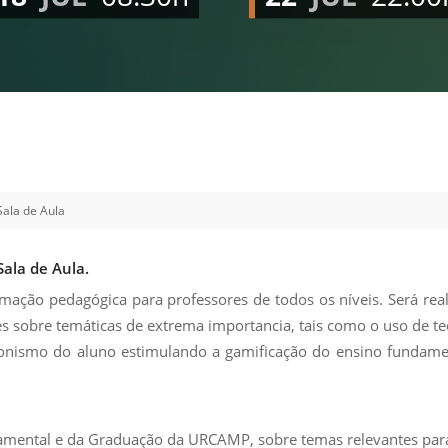
Vídeo Institucional Fazer
es - INTEC
Institucional
Urcamp Faz Bem
tório de
Internacional
nologia Vegetal -
Trabalhe Con
Eleições Cons
tório de
FAT 2024
iologia de Alimentos
Ouvidoria
C
Sala de Aula
PDI - Plano d
tório de Materiais
Desenvolvim
úcleo de Prática
Sala de Aula.
Institucional
ca) - Bagé, Santana do
ação pedagógica para professores de todos os níveis. Será rea
ento, São Gabriel e
res sobre temáticas de extrema importancia, tais como o uso de t
te
agonismo do aluno estimulando a gamificação do ensino funda
Núcleo de Práticas
úde
amental e da Graduação da URCAMP, sobre temas relevantes para 