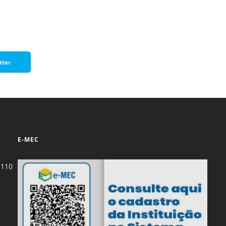
tter
E-MEC
-110