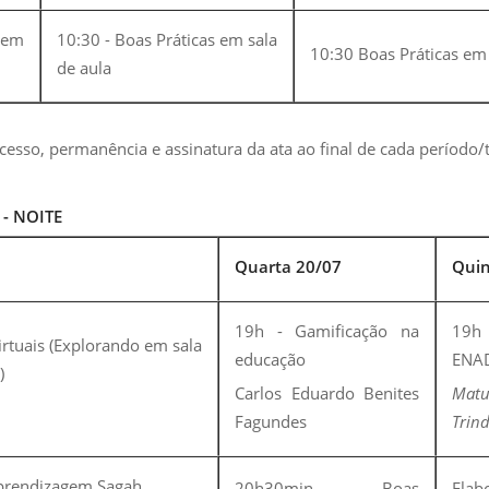
 em
10:30 - Boas Práticas em sala
10:30 Boas Práticas em 
de aula
cesso, permanência e assinatura da ata ao final de cada período/
 - NOITE
Quarta 20/07
Quin
19h - Gamificação na
19h
irtuais (Explorando em sala
educação
ENA
)
Carlos Eduardo Benites
Mat
Fagundes
Trin
aprendizagem Sagah
20h30min - Boas
Ela