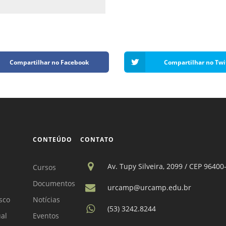
Compartilhar no Facebook
Compartilhar no Twi
CONTEÚDO
CONTATO
Av. Tupy Silveira, 2099 / CEP 96400
Cursos
Documentos
urcamp@urcamp.edu.br
sco
Notícias
(53) 3242.8244
ual
Eventos