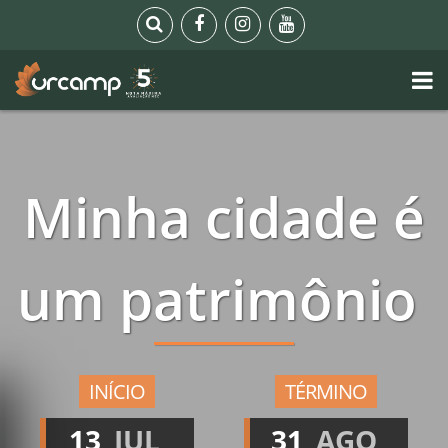
Minha cidade é
um patrimônio
INÍCIO
TÉRMINO
13
JUL
31
AGO