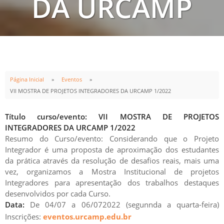
DA URCAMP
1/2022
Página Inicial
Eventos
VII MOSTRA DE PROJETOS INTEGRADORES DA URCAMP 1/2022
INÍCIO
TÉRMINO
04
JUL
06
JUL
Título curso/evento: VII MOSTRA DE PROJETOS
18:50h
22:00h
INTEGRADORES DA URCAMP 1/2022
Resumo do Curso/evento: Considerando que o Projeto
Integrador é uma proposta de aproximação dos estudantes
da prática através da resolução de desafios reais, mais uma
vez, organizamos a Mostra Institucional de projetos
Integradores para apresentação dos trabalhos destaques
desenvolvidos por cada Curso.
Data:
De 04/07 a 06/072022 (segunnda a quarta-feira)
Inscrições:
eventos.urcamp.edu.br