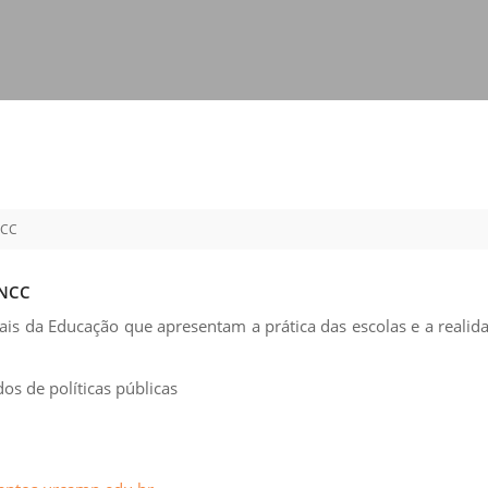
Vídeo Institucional Fazer
es - INTEC
Institucional
Urcamp Faz Bem
tório de
Internacional
nologia Vegetal -
Trabalhe Con
Eleições Cons
tório de
FAT 2024
iologia de Alimentos
Ouvidoria
C
NCC
PDI - Plano d
tório de Materiais
Desenvolvim
úcleo de Prática
BNCC
Institucional
ca) - Bagé, Santana do
ais da Educação que apresentam a prática das escolas e a realid
ento, São Gabriel e
te
os de políticas públicas
Núcleo de Práticas
úde