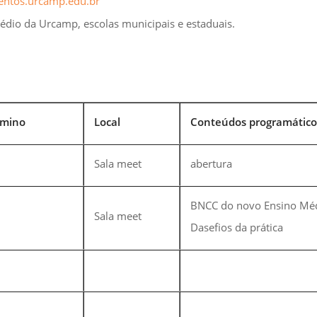
entos.urcamp.edu.br
dio da Urcamp, escolas municipais e estaduais.
rmino
Local
Conteúdos programátic
Sala meet
abertura
BNCC do novo Ensino Mé
Sala meet
Dasefios da prática