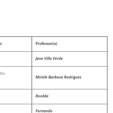
Normas Laboratório
de Materiais
Normas Laboratório
de Zoologia
Normas Laboratório
os
Professor(a)
de Química
Normas Laboratório
Jane Villa Verde
de Botânica
Normas Laboratório
dio
de Informática
Miriele Barbosa Rodrigues
Guia Acadêmico
Regimento
Rosilda
Institucional URCAMP
Fernando