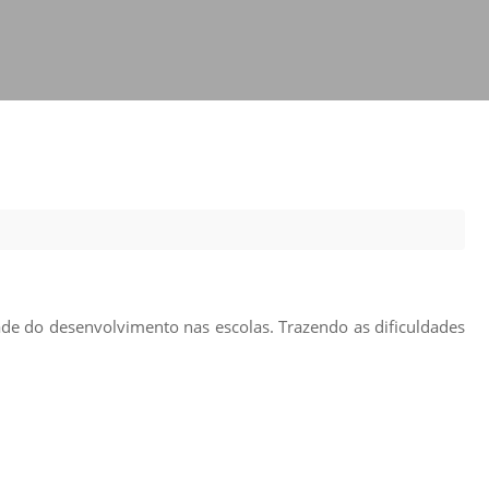
Prova de Proficiência
Manual de TCC
ização
Estruturação de TCC
osco
Calendário
elho Fiscal -
Acadêmico
Manual de Segurança
- Laboratórios da
e
Saúde
ento
Regimento CEUA
 2023-2027
ade do desenvolvimento nas escolas. Trazendo as dificuldades
Orientação para
Descarte - URCAMP
Normas Laboratório
de Física
Normas Laboratório
de Topografia