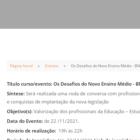
Sement
Labora
Biotec
INTEC
Labora
Microb
- INTE
Página Inicial
Eventos
Os Desafios do Novo Ensino Médio - B
Labora
NPJ (N
Título curso/evento:
Os Desafios do Novo Ensino Médio - 
Jurídi
Síntese:
Será realizada uma roda de conversa com profission
Livram
e conquistas de implantação da nova legislação
Alegre
Objetivo(s):
Valorização dos profissionais da Educação – Estud
NPS - 
Data do Evento:
de 22 /11/2021.
em Sa
Horário de realização:
19h às 22h