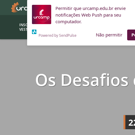
Permitir que urcamp.edu.br envie
notificações Web Push para seu
computador.
INSCRIÇÕES
BOLSAS E
VESTIBULAR
FINANCIAMENTOS
Não permitir
P
Powered by SendPulse
Bolsas
Editor
(funcionários/professores)
Inova
Os Desafios
Bolsas Sociais
Consult
PROUNI
Clínic
Convênios (empresas)
Núcleo
Descontos
Fiscal
Financiamentos
Labora
2
INTEC
Saiba como ingressar na
Fale com um aten
URCAMP
Labora