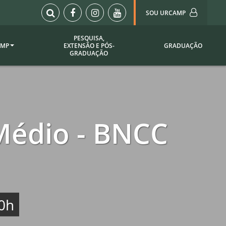
SOU URCAMP
PESQUISA,
AMP
EXTENSÃO E PÓS-
GRADUAÇÃO
Sou Urcamp (Portal)
GRADUAÇÃO
Biblioteca
Biblioteca Virtual
ila Taborda
Enade Urcamp
titucional
Intranet
Médio - BNCC
Plataforma Moodle
pria de
A)
Setor de Registros
Acadêmicos
Portarias /
SOU I
0h
 Institucional
Webdiário
Webmail
as