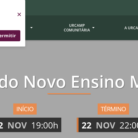
×
SERVIÇOS
URCAMP
A URC
URCAMP
COMUNITÁRIA
ermitir
a - EDIURCAMP
Hospital Universitário
Fundação Att
ção Urcamp
Jornal Minuano
Avaliação Ins
 do Novo Ensino 
Urcamp
oria Jr.
Museu Dom Diogo de Souza
Museu da Gravura
Comissão Pró
a Veterinária (BAGÉ)
Avaliação (CP
Desenvolvimento Regional
 de Apoio Contábil e
Documentos / 
Nossos Campi - Alegrete,
INÍCIO
TÉRMINO
Resoluções
Bagé, Dom Pedrito, São
tório de Solos -
2
NOV
19:00h
22
NOV
22:0
Gabriel, Santana do
Documentação
Livramento
dente!!
Editais / Vag
tório de Análise de