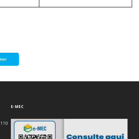
tter
E-MEC
-110