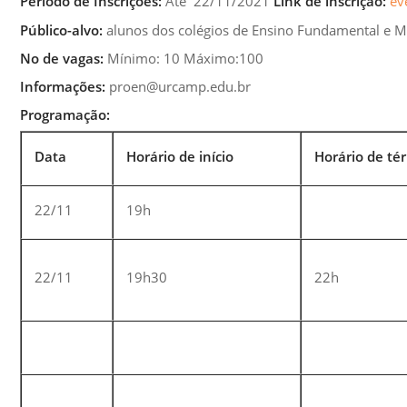
Período de Inscrições:
Até 22/11/2021
Link de inscrição:
ev
Público-alvo:
alunos dos colégios de Ensino Fundamental e Mé
N
o
de vagas:
Mínimo: 10 Máximo:100
Informações:
proen@urcamp.edu.br
Programação:
Data
Horário de início
Horário de té
22/11
19h
22/11
19h30
22h