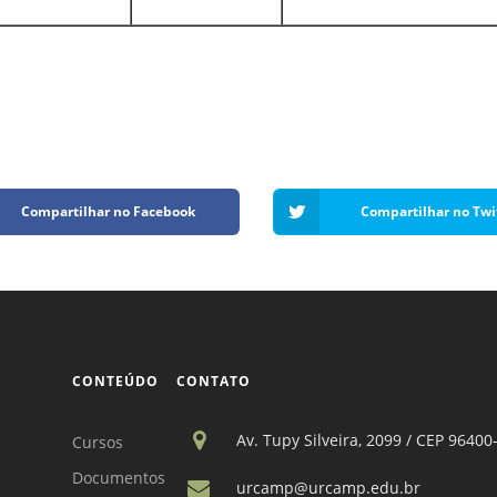
Compartilhar no Facebook
Compartilhar no Twi
CONTEÚDO
CONTATO
Av. Tupy Silveira, 2099 / CEP 96400
Cursos
Documentos
urcamp@urcamp.edu.br