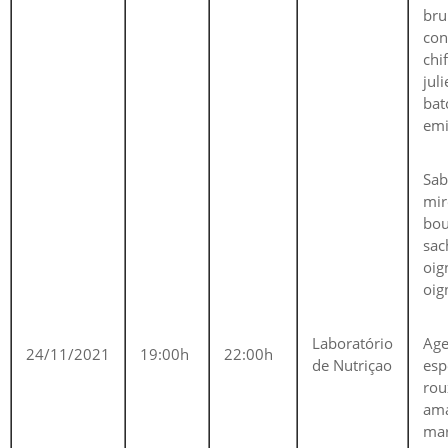
bru
con
chi
jul
bat
emi
Sab
mir
bou
sac
oig
oig
Laboratório
Age
24/11/2021
19:00h
22:00h
de Nutriçao
esp
ro
ama
m