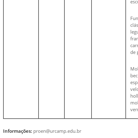
esc
Fu
clá
le
fr
car
de 
Mo
bec
esp
vel
hol
mo
ver
Informações:
proen@urcamp.edu.br