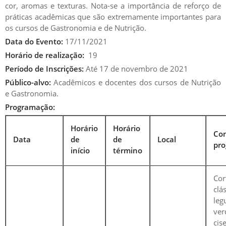
cor, aromas e texturas. Nota-se a importância de reforço de
CLÁSSICA
práticas acadêmicas que são extremamente importantes para
os cursos de Gastronomia e de Nutrição.
Data do Evento:
17/11/2021
Horário de realização:
19
Período de Inscrições:
Até 17 de novembro de 2021
INÍCIO
TÉRMINO
Público-alvo:
Acadêmicos e docentes dos cursos de Nutrição
e Gastronomia.
17
NOV
17
NOV
Programação:
19:00h
22:00h
Horário
Horário
Co
Data
de
de
Local
pro
início
término
Cor
cl
le
ver
cise