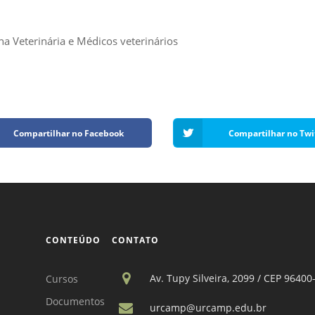
 Veterinária e Médicos veterinários
Compartilhar no Facebook
Compartilhar no Twi
CONTEÚDO
CONTATO
Av. Tupy Silveira, 2099 / CEP 96400
Cursos
Documentos
urcamp@urcamp.edu.br