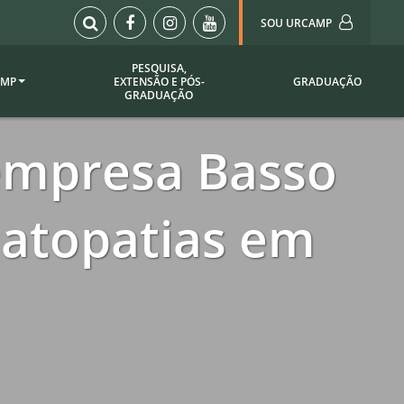
SOU URCAMP
PESQUISA,
AMP
EXTENSÃO E PÓS-
GRADUAÇÃO
Sou Urcamp (Portal)
GRADUAÇÃO
Biblioteca
empresa Basso
Biblioteca Virtual
ila Taborda
Enade Urcamp
titucional
Intranet
atopatias em
Plataforma Moodle
pria de
A)
Setor de Registros
Acadêmicos
Portarias /
SOU I
 Institucional
Webdiário
Webmail
as