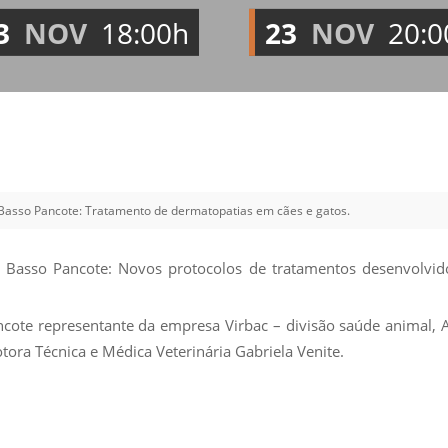
Vídeo Institucional Fazer
es - INTEC
Institucional
3
NOV
18:00h
23
NOV
20:0
Urcamp Faz Bem
tório de
Internacional
nologia Vegetal -
Trabalhe Con
Eleições Cons
tório de
FAT 2024
iologia de Alimentos
Ouvidoria
C
asso Pancote: Tratamento de dermatopatias em cães e gatos.
PDI - Plano d
tório de Materiais
Desenvolvim
úcleo de Prática
Basso Pancote: Novos protocolos de tratamentos desenvolvido
Institucional
ca) - Bagé, Santana do
ento, São Gabriel e
ncote representante da empresa Virbac – divisão saúde animal,
te
tora Técnica e Médica Veterinária Gabriela Venite.
Núcleo de Práticas
úde