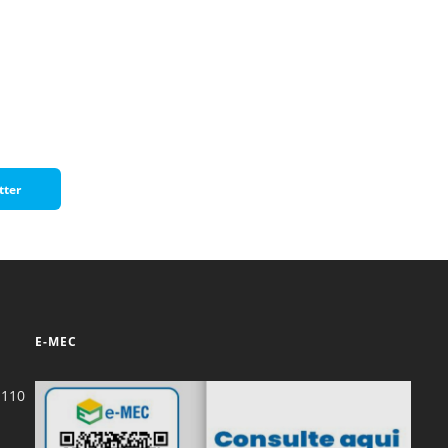
Normas Laboratório
de Materiais
Normas Laboratório
de Zoologia
Normas Laboratório
de Química
tter
Normas Laboratório
de Botânica
Normas Laboratório
de Informática
Guia Acadêmico
E-MEC
Regimento
Institucional URCAMP
-110