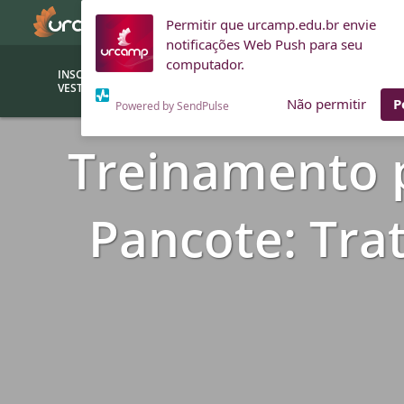
Permitir que urcamp.edu.br envie
notificações Web Push para seu
computador.
INSCRIÇÕES
BOLSAS E
VESTIBULAR
FINANCIAMENTOS
Não permitir
P
Powered by SendPulse
Treinamento 
Bolsas
Editor
(funcionários/professores)
Inova
Pancote: Tr
Bolsas Sociais
Consult
PROUNI
Clínic
Convênios (empresas)
Núcleo
Descontos
Fiscal
Financiamentos
Labora
INTEC
Saiba como ingressar na
Fale com um aten
URCAMP
Labora