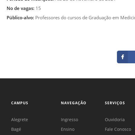
N
o
de vagas:
15
Público-alvo:
Professores do cursos de Graduação em Medicina
CAMPUS
NAVEGAÇÃO
SERVIÇOS
Alegrete
Ingresso
Ouvidoria
Bagé
Ensino
Fale Conosco