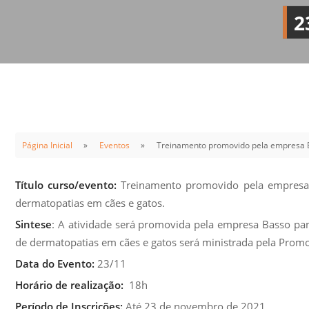
Sement
2
Labora
Biotec
INTEC
Labora
Microb
- INTE
Página Inicial
Eventos
Treinamento promovido pela empresa B
Labora
NPJ (N
Título curso/evento:
Treinamento promovido pela empresa 
Jurídi
dermatopatias em cães e gatos.
Livram
Sintese
: A atividade será promovida pela empresa Basso pa
Alegre
de dermatopatias em cães e gatos será ministrada pela Promo
NPS - 
Data do Evento:
23/11
em Sa
Horário de realização:
18h
Período de Inscrições:
Até 23 de novembro de 2021