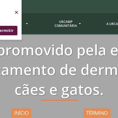
×
SERVIÇOS
URCAMP
A URC
URCAMP
COMUNITÁRIA
ermitir
promovido pela 
a - EDIURCAMP
Hospital Universitário
Fundação Att
ção Urcamp
Jornal Minuano
Avaliação Ins
atamento de derm
Urcamp
oria Jr.
Museu Dom Diogo de Souza
Museu da Gravura
Comissão Pró
a Veterinária (BAGÉ)
Avaliação (CP
Desenvolvimento Regional
cães e gatos.
 de Apoio Contábil e
Documentos / 
Nossos Campi - Alegrete,
Resoluções
Bagé, Dom Pedrito, São
tório de Solos -
Gabriel, Santana do
Documentação
Livramento
INÍCIO
TÉRMINO
dente!!
Editais / Vag
tório de Análise de