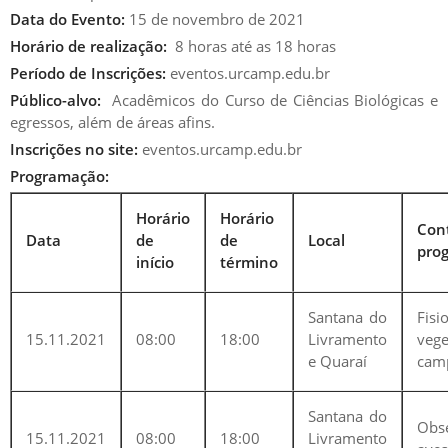
Data do Evento:
15 de novembro de 2021
Horário de realização:
8 horas até as 18 horas
Período de Inscrições:
eventos.urcamp.edu.br
Público-alvo:
Acadêmicos do Curso de Ciências Biológicas e
egressos, além de áreas afins.
Inscrições no site:
eventos.urcamp.edu.br
Programação:
Horário
Horário
Con
Data
de
de
Local
pro
início
término
Santana do
Fis
15.11.2021
08:00
18:00
Livramento
vege
e Quaraí
cam
Santana do
Obs
15.11.2021
08:00
18:00
Livramento