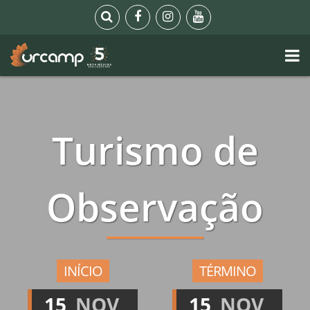
Turismo de
Observação
INÍCIO
TÉRMINO
15
NOV
15
NOV