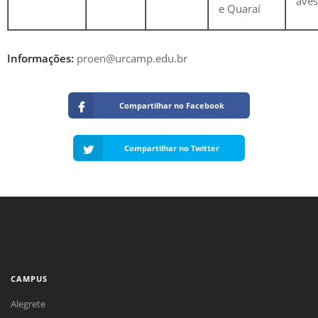
aves
e Quaraí
Informações:
proen@urcamp.edu.br
Compartilhar no Facebook
Compartilhar no Twitter
CAMPUS
Alegrete