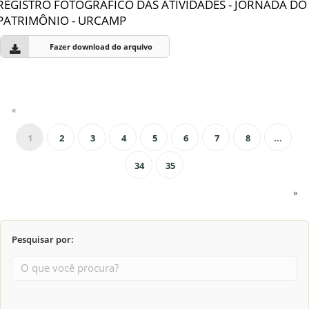
REGISTRO FOTOGRÁFICO DAS ATIVIDADES - JORNADA DO
PATRIMÔNIO - URCAMP
Fazer download do arquivo
«
1
2
3
4
5
6
7
8
...
34
35
»
Pesquisar por: