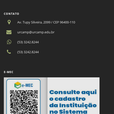
CONTATO
Av. Tupy Silveira, 2099 / CEP 96400-110
urcamp@urcamp.edu.br
(53) 3242.8244
(53) 3242.8244
E-MEC