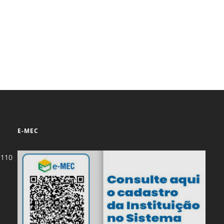
Prova de Proficiência
Manual de TCC
ização
Estruturação de TCC
osco
Calendário
elho Fiscal -
Acadêmico
Manual de Segurança
- Laboratórios da
e
Saúde
ento
E-MEC
Regimento CEUA
 2023-2027
Orientação para
-110
Descarte - URCAMP
Normas Laboratório
de Física
Normas Laboratório
de Topografia