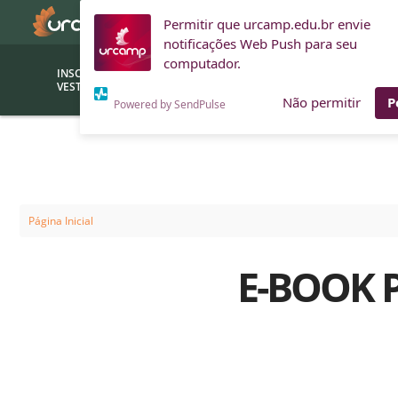
Permitir que urcamp.edu.br envie
notificações Web Push para seu
computador.
INSCRIÇÕES
BOLSAS E
VESTIBULAR
FINANCIAMENTOS
Não permitir
P
Powered by SendPulse
Bolsas
Editor
(funcionários/professores)
Inova
Bolsas Sociais
Consult
Página Inicial
PROUNI
Clínic
E-BOOK 
Convênios (empresas)
Núcleo
Descontos
Fiscal
Financiamentos
Labora
INTEC
Saiba como ingressar na
Fale com um aten
URCAMP
Labora