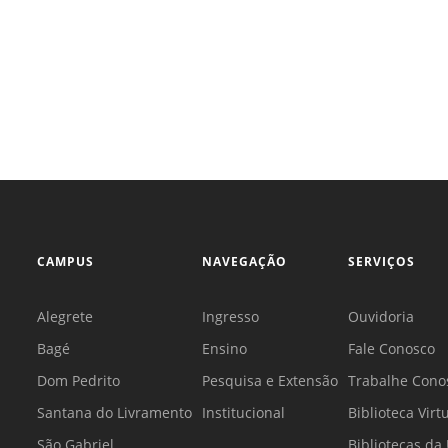
Sement
Labora
Biotec
INTEC
Labora
Microb
- INTE
Labora
CAMPUS
NAVEGAÇÃO
SERVIÇOS
NPJ (N
Jurídi
Alegrete
Ingresso
Ouvidoria
Livram
Alegre
Bagé
Ensino
Fale Conosco
NPS - 
Dom Pedrito
Pesquisa e Extensão
Trabalhe Cono
em Sa
Santana do Livramento
Institucional
Biblioteca Virt
São Gabriel
Bibliotecas d