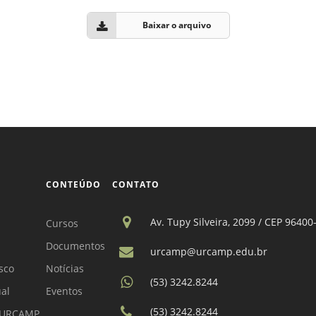
Vídeo Institucional Fazer
es - INTEC
Institucional
Urcamp Faz Bem
Baixar o arquivo
tório de
Internacional
nologia Vegetal -
Trabalhe Con
Eleições Cons
tório de
FAT 2024
iologia de Alimentos
Ouvidoria
C
PDI - Plano d
tório de Materiais
Desenvolvim
CONTEÚDO
CONTATO
úcleo de Prática
Institucional
ca) - Bagé, Santana do
Av. Tupy Silveira, 2099 / CEP 96400
Cursos
ento, São Gabriel e
te
Documentos
urcamp@urcamp.edu.br
Núcleo de Práticas
sco
Notícias
(53) 3242.8244
úde
ual
Eventos
(53) 3242.8244
a URCAMP