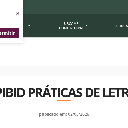
×
SERVIÇOS
URCAMP
A URC
URCAMP
COMUNITÁRIA
ermitir
a - EDIURCAMP
Hospital Universitário
Fundação Att
ção Urcamp
Jornal Minuano
Avaliação Ins
Urcamp
oria Jr.
Museu Dom Diogo de Souza
Museu da Gravura
Comissão Pró
a Veterinária (BAGÉ)
Avaliação (CP
PIBID PRÁTICAS DE LE
Desenvolvimento Regional
 de Apoio Contábil e
Documentos / 
Nossos Campi - Alegrete,
Resoluções
Bagé, Dom Pedrito, São
tório de Solos -
Gabriel, Santana do
Documentação
publicado em:
02/06/2026
Livramento
dente!!
Editais / Vag
tório de Análise de