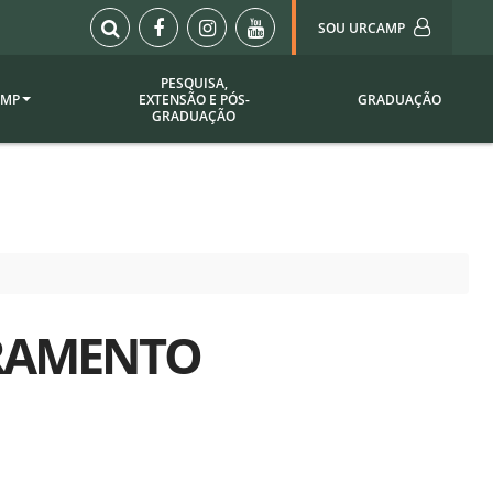
SOU URCAMP
PESQUISA,
AMP
EXTENSÃO E PÓS-
GRADUAÇÃO
Sou Urcamp (Portal)
GRADUAÇÃO
Biblioteca
Biblioteca Virtual
ila Taborda
Enade Urcamp
titucional
Intranet
Plataforma Moodle
pria de
A)
TRAMENTO
Setor de Registros
Acadêmicos
Portarias /
SOU I
 Institucional
Webdiário
Webmail
as