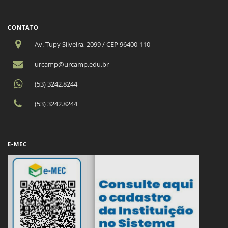
CONTATO
Av. Tupy Silveira, 2099 / CEP 96400-110
urcamp@urcamp.edu.br
(53) 3242.8244
(53) 3242.8244
E-MEC