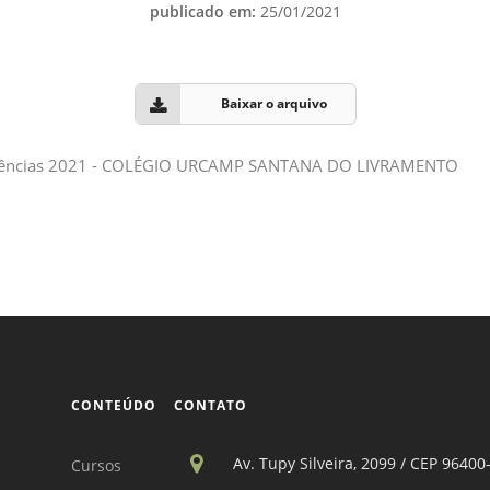
Vídeo Institucional Fazer
publicado em:
25/01/2021
es - INTEC
Institucional
Urcamp Faz Bem
tório de
Internacional
nologia Vegetal -
Trabalhe Con
Baixar o arquivo
Eleições Cons
tório de
ências 2021 -
COLÉGIO URCAMP SANTANA DO LIVRAMENTO
FAT 2024
iologia de Alimentos
Ouvidoria
C
PDI - Plano d
tório de Materiais
Desenvolvim
úcleo de Prática
Institucional
ca) - Bagé, Santana do
ento, São Gabriel e
te
CONTEÚDO
CONTATO
Núcleo de Práticas
úde
Av. Tupy Silveira, 2099 / CEP 96400
Cursos