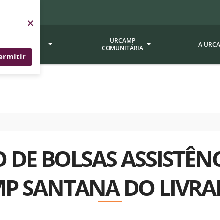
×
SERVIÇOS
URCAMP
A URC
URCAMP
COMUNITÁRIA
ermitir
a - EDIURCAMP
Hospital Universitário
Fundação Att
ção Urcamp
Jornal Minuano
Avaliação Ins
Urcamp
oria Jr.
Museu Dom Diogo de Souza
Museu da Gravura
Comissão Pró
a Veterinária (BAGÉ)
Avaliação (CP
 DE BOLSAS ASSISTÊNCI
Desenvolvimento Regional
 de Apoio Contábil e
Documentos / 
Nossos Campi - Alegrete,
P SANTANA DO LIVR
Resoluções
Bagé, Dom Pedrito, São
tório de Solos -
Gabriel, Santana do
Documentação
Livramento
dente!!
Editais / Vag
tório de Análise de