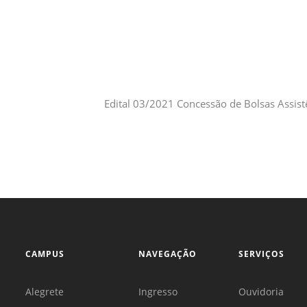
Sement
Labora
Biotec
INTEC
Labora
Edital 03/2021 Concessão de Bolsas Assist
Microb
- INTE
Labora
NPJ (N
Jurídi
Livram
Alegre
CAMPUS
NAVEGAÇÃO
SERVIÇOS
NPS - 
em Sa
Alegrete
Ingresso
Ouvidoria