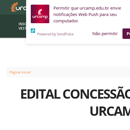
Permitir que urcamp.edu.br envie
notificações Web Push para seu
computador.
INSCRIÇÕES
BOLSAS E
VESTIBULAR
FINANCIAMENTOS
Não permitir
P
Powered by SendPulse
Bolsas
Editor
(funcionários/professores)
Inova
Bolsas Sociais
Consult
Página Inicial
PROUNI
Clínic
EDITAL CONCESSÃO
Convênios (empresas)
Núcleo
Descontos
Fiscal
URCAM
Financiamentos
Labora
INTEC
Saiba como ingressar na
Fale com um aten
URCAMP
Labora