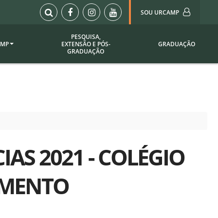
SOU URCAMP
PESQUISA,
AMP
EXTENSÃO E PÓS-
GRADUAÇÃO
Sou Urcamp (Portal)
GRADUAÇÃO
Biblioteca
Biblioteca Virtual
ila Taborda
Enade Urcamp
titucional
Intranet
Plataforma Moodle
pria de
A)
AS 2021 - COLÉGIO
Setor de Registros
Acadêmicos
Portarias /
AMENTO
SOU I
 Institucional
Webdiário
Webmail
as