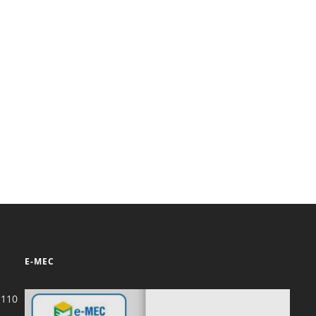
Prova de Proficiência
Manual de TCC
ização
Estruturação de TCC
osco
Calendário
elho Fiscal -
Acadêmico
Manual de Segurança
- Laboratórios da
e
Saúde
ento
Regimento CEUA
 2023-2027
Orientação para
Descarte - URCAMP
Normas Laboratório
E-MEC
de Física
Normas Laboratório
-110
de Topografia