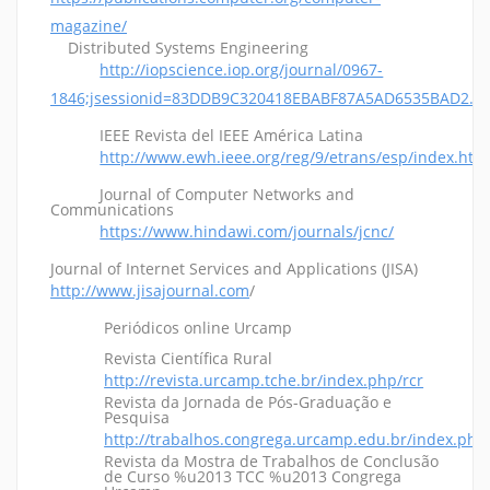
magazine/
Distributed Systems Engineering
http://iopscience.iop.org/journal/0967-
1846;jsessionid=83DDB9C320418EBABF87A5AD6535BAD2.c4
IEEE Revista del IEEE América Latina
http://www.ewh.ieee.org/reg/9/etrans/esp/index.htm
Journal of Computer Networks and
Communications
https://www.hindawi.com/journals/jcnc/
Journal of Internet Services and Applications (JISA)
http://www.jisajournal.com
/
Periódicos online Urcamp
Revista Científica Rural
http://revista.urcamp.tche.br/index.php/rcr
Revista da Jornada de Pós-Graduação e
Pesquisa
http://trabalhos.congrega.urcamp.edu.br/index.php
Revista da Mostra de Trabalhos de Conclusão
de Curso %u2013 TCC %u2013 Congrega