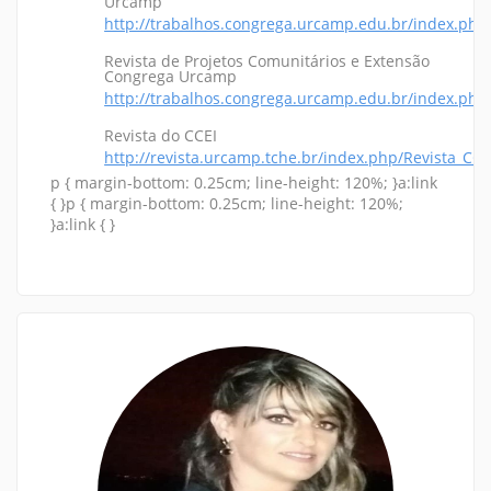
Urcamp
http://trabalhos.congrega.urcamp.edu.br/index.php
Revista de Projetos Comunitários e Extensão
Congrega Urcamp
http://trabalhos.congrega.urcamp.edu.br/index.php
Revista do CCEI
http://revista.urcamp.tche.br/index.php/Revista_CCE
p { margin-bottom: 0.25cm; line-height: 120%; }a:link
{ }p { margin-bottom: 0.25cm; line-height: 120%;
}a:link { }