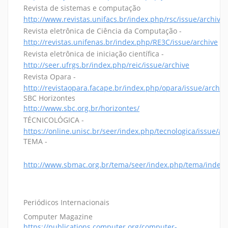
Revista de sistemas e computação
http://www.revistas.unifacs.br/index.php/rsc/issue/archive
Revista eletrônica de Ciência da Computação -
http://revistas.unifenas.br/index.php/RE3C/issue/archive
Revista eletrônica de iniciação científica -
http://seer.ufrgs.br/index.php/reic/issue/archive
Revista Opara -
http://revistaopara.facape.br/index.php/opara/issue/archiv
SBC Horizontes
http://www.sbc.org.br/horizontes/
TÉCNICOLÓGICA -
https://online.unisc.br/seer/index.php/tecnologica/issue/ar
TEMA -
http://www.sbmac.org.br/tema/seer/index.php/tema/index
Periódicos Internacionais
Computer Magazine
https://publications.computer.org/computer-