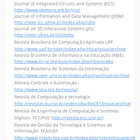
Journal of Integrated Circuits and Systems (JICS)
http://www.sbmicro.org.br/jics/
Journal of Information and Data Management (JIDM)
http://seer.lcc.ufmg.br/index.php/jidm
Journal on 3D Interactive Systems (JIS)
http://seer.ufrgs.br/jis/index
Revista Brasileira de Computação Aplicada:UPF
http://www.upf.br/seer/index.php/rbca/issue/archive
Revista Brasileira de Informática na Educação (RBIE)
http://www.br-ie.org/pub/index.php/rbie/index
Revista Brasileira de Sistemas da Informação
http://www.seer.unirio.br/index.php/isys/issue/archive
Revista Controle e Automação -
http://www.sba.org.br/revista/
Revista de Computação e tecnologia
http://revistas.pucsp.br/index.php/ReCET/issue/archive
Revista de Engenharia de Computação e Sistemas
Digitais: PCS/PUC
http://revista.pcs.usp.br/
Revista de Gestão da Tecnologia e Sistemas de
Informação: FEA/USP
http://www.jistem.fea.usp.br/index.php/jistem/issue/archiv