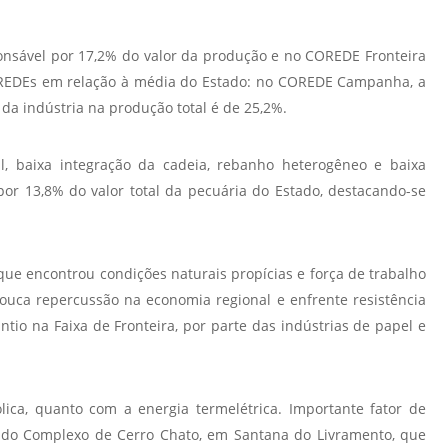
Normas Laboratório
de Materiais
nsável por 17,2% do valor da produção e no COREDE Fronteira
COREDEs em relação à média do Estado: no COREDE Campanha, a
Normas Laboratório
 da indústria na produção total é de 25,2%.
de Zoologia
Normas Laboratório
al, baixa integração da cadeia, rebanho heterogêneo e baixa
de Química
por 13,8% do valor total da pecuária do Estado, destacando-se
Normas Laboratório
de Botânica
Normas Laboratório
que encontrou condições naturais propícias e força de trabalho
de Informática
pouca repercussão na economia regional e enfrente resistência
Guia Acadêmico
io na Faixa de Fronteira, por parte das indústrias de papel e
Regimento
Institucional URCAMP
ica, quanto com a energia termelétrica. Importante fator de
o do Complexo de Cerro Chato, em Santana do Livramento, que