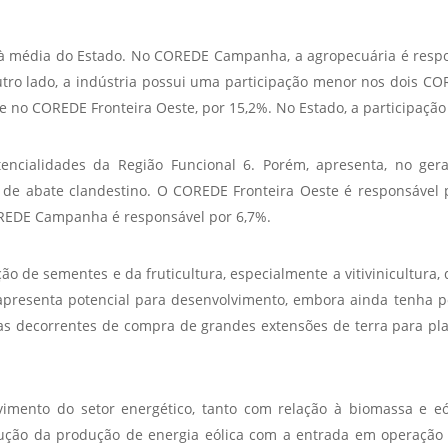
à média do Estado. No COREDE Campanha, a agropecuária é respo
outro lado, a indústria possui uma participação menor nos dois 
e no COREDE Fronteira Oeste, por 15,2%. No Estado, a participação
encialidades da Região Funcional 6. Porém, apresenta, no ger
 e de abate clandestino. O COREDE Fronteira Oeste é responsável 
COREDE Campanha é responsável por 6,7%.
o de sementes e da fruticultura, especialmente a vitivinicultura, 
e apresenta potencial para desenvolvimento, embora ainda tenha 
s decorrentes de compra de grandes extensões de terra para plant
imento do setor energético, tanto com relação à biomassa e eól
rodução da produção de energia eólica com a entrada em operaçã