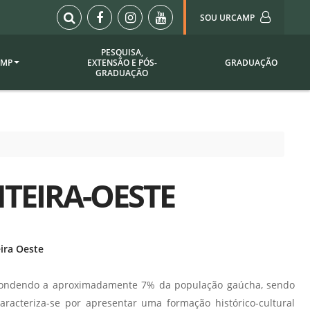
SOU URCAMP
PESQUISA,
AMP
EXTENSÃO E PÓS-
GRADUAÇÃO
Sou Urcamp (Portal)
GRADUAÇÃO
Biblioteca
Biblioteca Virtual
ila Taborda
Enade Urcamp
titucional
Intranet
TEIRA-OESTE
Plataforma Moodle
pria de
A)
Setor de Registros
Acadêmicos
Portarias /
ira Oeste
SOU I
 Institucional
Webdiário
espondendo a aproximadamente 7% da população gaúcha, sendo
Webmail
as
racteriza-se por apresentar uma formação histórico-cultural