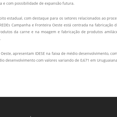
a e com possibilidade de expansão futura.
mbito estadual, com destaque para os setores relacionados ao proc
OREDEs Campanha e Fronteira Oeste está centrada na fabricação d
odutos da carne e na moagem e fabricação de produtos amiláce
.
Oeste, apresentam IDESE na faixa de médio desenvolvimento, com v
édio desenvolvimento com valores variando de 0,671 em Uruguaiana