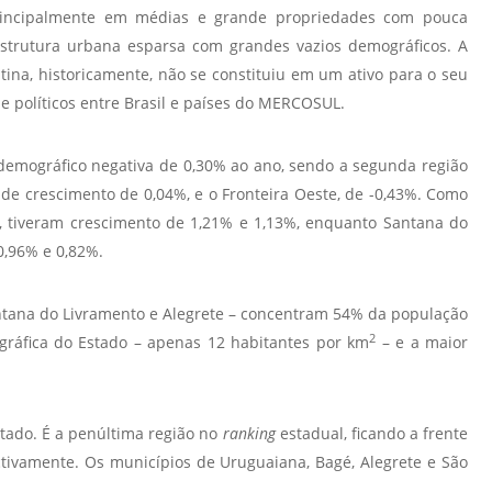
 principalmente em médias e grande propriedades com pouca
Prova de Proficiência
trutura urbana esparsa com grandes vazios demográficos. A
Manual de TCC
ização
tina, historicamente, não se constituiu em um ativo para o seu
Estruturação de TCC
osco
e políticos entre Brasil e países do MERCOSUL.
Calendário
elho Fiscal -
Acadêmico
demográfico negativa de 0,30% ao ano, sendo a segunda região
 crescimento de 0,04%, e o Fronteira Oeste, de -0,43%. Como
Manual de Segurança
 tiveram crescimento de 1,21% e 1,13%, enquanto Santana do
- Laboratórios da
e
0,96% e 0,82%.
Saúde
ento
Regimento CEUA
 2023-2027
ntana do Livramento e Alegrete – concentram 54% da população
Orientação para
2
gráfica do Estado – apenas 12 habitantes por km
– e a maior
Descarte - URCAMP
Normas Laboratório
de Física
stado. É a penúltima região no
ranking
estadual, ficando a frente
Normas Laboratório
ivamente. Os municípios de Uruguaiana, Bagé, Alegrete e São
de Topografia