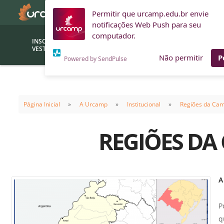
Permitir que urcamp.edu.br envie
notificações Web Push para seu
computador.
INSCRIÇÕES
BOLSAS E
VESTIBULAR
FINANCIAMENTOS
Não permitir
P
Powered by SendPulse
Bolsas
Editor
(funcionários/professores)
Página Inicial
A Urcamp
Institucional
Regiões da Cam
Inova
Bolsas Sociais
Consult
REGIÕES DA
PROUNI
Clínic
Convênios (empresas)
Núcleo
Descontos
Fiscal
A
Financiamentos
Labora
INTEC
P
Saiba como ingressar na
Fale com um aten
q
URCAMP
Labora