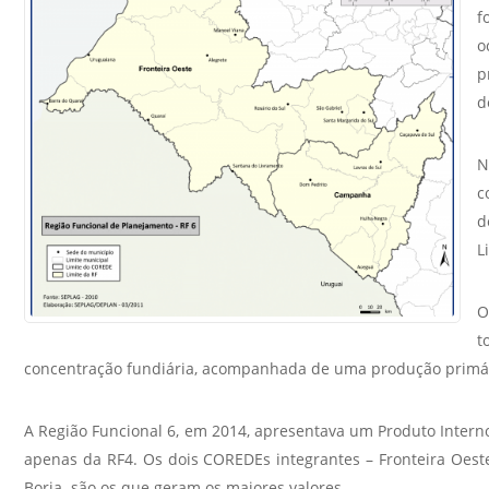
f
Sement
o
Labora
p
Biotec
d
INTEC
Labora
N
Microb
c
- INTE
d
L
Labora
NPJ (N
O
Jurídi
t
Livram
concentração fundiária, acompanhada de uma produção primária
Alegre
NPS - 
A Região Funcional 6, em 2014, apresentava um Produto Interno
em Sa
apenas da RF4. Os dois COREDEs integrantes – Fronteira Oes
Borja são os que geram os maiores valores.