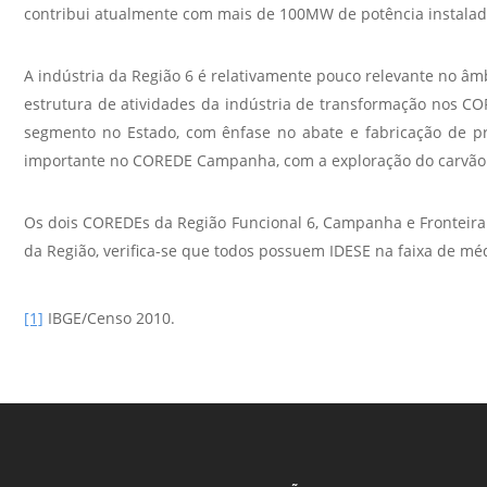
contribui atualmente com mais de 100MW de potência instalad
A indústria da Região 6 é relativamente pouco relevante no â
estrutura de atividades da indústria de transformação nos C
segmento no Estado, com ênfase no abate e fabricação de pr
importante no COREDE Campanha, com a exploração do carvão
Os dois COREDEs da Região Funcional 6, Campanha e Fronteira 
da Região, verifica-se que todos possuem IDESE na faixa de m
[1]
IBGE/Censo 2010.