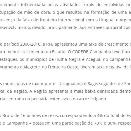
Vídeo Institucional Fazer
ortemente influenciada pelas atividades rurais desenvolvidas
es - INTEC
Institucional
Urcamp Faz Bem
cupação de mão de obra, o que resultou na formação de uma es
tório de
Internacional
resença da faixa de fronteira internacional com o Uruguai e Argen
nologia Vegetal -
Trabalhe Con
esenvolvimento, devido, principalmente, aos entraves burocráticos 
Eleições Cons
tório de
o período 2000-2010, a RF6 apresentou uma taxa de crescimento 
FAT 2024
iologia de Alimentos
om menor crescimento do Estado. O COREDE Campanha teve taxa de
Ouvidoria
C
estaques, os municípios de Hulha Negra e Aceguá, no Campanha,
PDI - Plano d
ivramento e Alegrete, no Fronteira Oeste, tiveram taxa negativa de 
tório de Materiais
Desenvolvim
úcleo de Prática
Institucional
s municípios de maior porte – Uruguaiana e Bagé, seguidos de Sa
ca) - Bagé, Santana do
otal da Região. A Região apresenta a mais baixa densidade demo
ento, São Gabriel e
 centrada na pecuária extensiva e no arroz irrigado.
te
Núcleo de Práticas
 Bruto de 16 bilhões de reais, correspondendo a 4% do total do E
úde
te e Campanha – possuem uma participação de 70% e 30%, respect