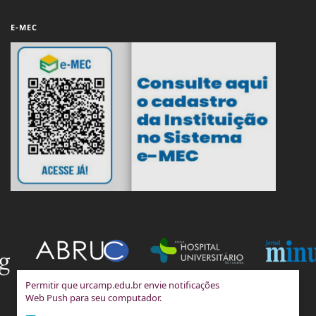
E-MEC
Permitir que urcamp.edu.br envie notificações
Web Push para seu computador.