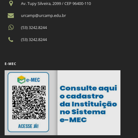
Av. Tupy Silveira, 2099 / CEP 96400-110
urcamp@urcamp.edu.br
(53) 3242.8244
(53) 3242.8244
E-MEC