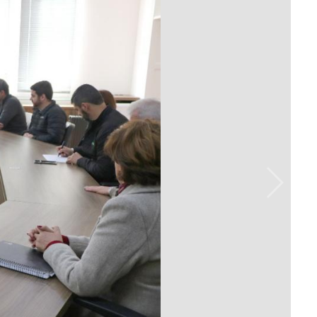
Prova de Proficiência
Manual de TCC
ização
Estruturação de TCC
osco
Calendário
elho Fiscal -
Acadêmico
Manual de Segurança
- Laboratórios da
e
Saúde
ento
Regimento CEUA
 2023-2027
Orientação para
Descarte - URCAMP
Normas Laboratório
de Física
Normas Laboratório
de Topografia