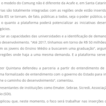
 modelo do Comung não é diferente da Acafe e, em Santa Catarina, o
árias são totalmente integradas com as regiões onde estão inserid
 IES se tornam, de fato, públicas a todos, seja o poder público, 
ar o quanto a plataforma poderá potencializar as iniciativas de
gócios.
iar as capacidades das universidades e a identificação de demand
o desenvolvimento. "Até 2017, tínhamos em torno de R$ 50 milhões 
lam os jovens do Ensino Médio a buscarem uma graduação", argum
 regiões onde haja a uma mesma demanda. E a plataforma serve p
zer Quintana defendeu a parceria a partir do entendimento de
ema formalizado de entendimento com o governo do Estado para inv
ilhe o caminho do desenvolvimento", comentou.
sentantes de instituições como Emater, Sebrae, Sicredi, Associa
o (SDI).
licou que, neste momento, o foco será trabalhar nas inserções d