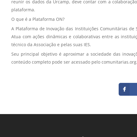
reunir os dados da Urcamp, deve contar com a colaboração 
plataforma.
O que é a Plataforma ON?
A Plataforma de Inovação das Instituições Comunitárias de 
Atua com ações dinâmicas e colaborativas entre as institu
técnico da Associação e pelas suas IES.
Seu principal objetivo é aproximar a sociedade das inov
conteúdo completo pode ser acessado pelo comunitarias.org.