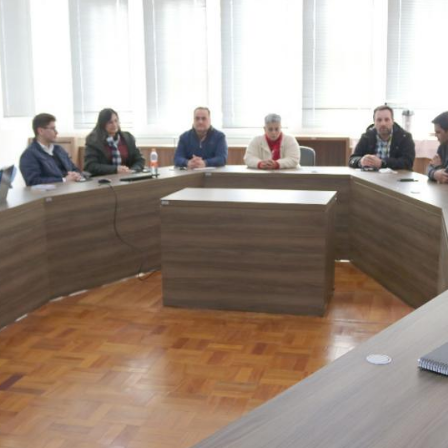
Vídeo Institucional Fazer
es - INTEC
Institucional
Urcamp Faz Bem
tório de
Internacional
nologia Vegetal -
Trabalhe Con
Eleições Cons
tório de
FAT 2024
iologia de Alimentos
Ouvidoria
C
PDI - Plano d
tório de Materiais
Desenvolvim
úcleo de Prática
Institucional
ca) - Bagé, Santana do
ento, São Gabriel e
te
Núcleo de Práticas
úde