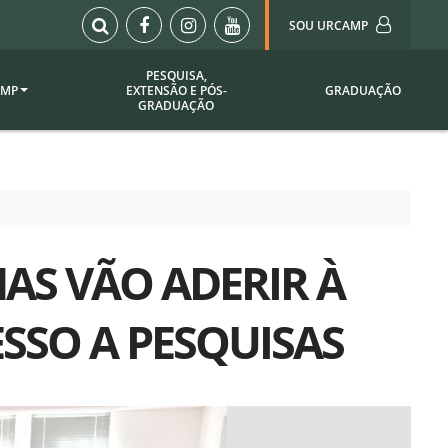
SOU URCAMP
PESQUISA,
AMP
EXTENSÃO E PÓS-
GRADUAÇÃO
Sou Urcamp (Portal)
GRADUAÇÃO
Biblioteca
Biblioteca Virtual
ila Taborda
Enade Urcamp
titucional
Intranet
AS VÃO ADERIR À
Plataforma Moodle
pria de
A)
Setor de Registros
SSO A PESQUISAS
Acadêmicos
Portarias /
SOU I
 Institucional
Webdiário
Webmail
as