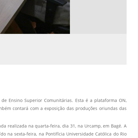
Normas Laboratório
de Materiais
Normas Laboratório
de Zoologia
Normas Laboratório
de Química
Normas Laboratório
de Botânica
Normas Laboratório
de Informática
Guia Acadêmico
 de Ensino Superior Comunitárias. Esta é a plataforma ON,
também contará com a exposição das produções oriundas das
Regimento
Institucional URCAMP
a realizada na quarta-feira, dia 31, na Urcamp, em Bagé. A
o na sexta-feira, na Pontifícia Universidade Católica do Rio