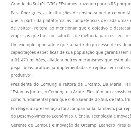
Grande do Sul (PUC/RS). "Estamos trazendo para o RS porque o
Para Rodrigues, as instituições de ensino superior comunit
que, a partir da plataforma, as competências de cada umas da
de visitas", reitera ao mencionar que o objetivo é destac
empresas que buscam soluções de melhoria para os seus ne
Um exemplo apontado é que, a partir do processo de evidenc
capacitações específicas de sua população que garantissem 
a R$ 470 milhões, aliado a outros mecanismos que estimu
pegar boas práticas já implementadas e replicar em outras
produtivo".
Presidente do Comung e reitora da Urcamp, Lia Maria Her
"Estamos juntos, o Comung e a Acafe. Eles têm um ecossist
como fundamental para que o Rio Grande do Sul, de fato, tr
Em Bagé, a apresentação foi acompanhada, também, por repre
do Desenvolvimento Econômico, Ciência, Tecnologia e Inovaçã
Gerente de Campus e Inovação da Urcamp, Leandro Pires exp