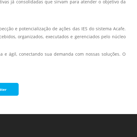
ivas já consolidadas que sirvam para atender o objetivo da
pecção e potencialização de ações das IES do sistema Acafe.
cebidos, organizados, executados e gerenciados pelo núcleo
da e ágil, conectando sua demanda com nossas soluções. O
tter