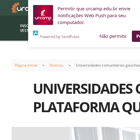
Permitir que urcamp.edu.br envie
notificações Web Push para seu
computador.
INSCRIÇÕES
BOLSAS E
VESTIBULAR
FINANCIAMENTOS
Não permitir
P
Powered by SendPulse
Bolsas
Editor
(funcionários/professores)
Página Inicial
Notícias
Universidades comunitárias gaúchas 
Inova
Bolsas Sociais
Consult
UNIVERSIDADES 
PROUNI
Clínic
Convênios (empresas)
Núcleo
PLATAFORMA QUE
Descontos
Fiscal
Financiamentos
Labora
INTEC
Saiba como ingressar na
Fale com um aten
URCAMP
Labora