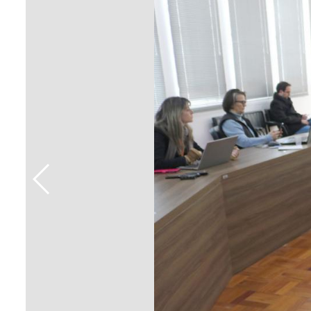
Sement
Labora
Biotec
INTEC
Labora
Microb
- INTE
Labora
NPJ (N
Jurídi
Livram
Alegre
NPS - 
em Sa