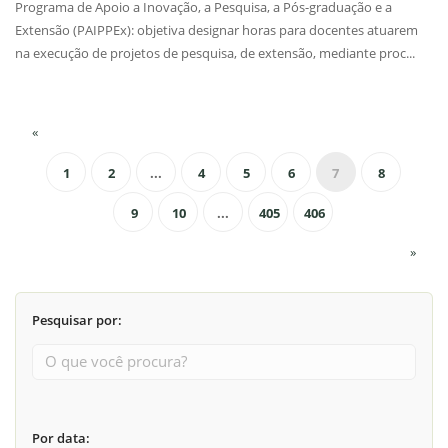
Programa de Apoio a Inovação, a Pesquisa, a Pós-graduação e a
Extensão (PAIPPEx): objetiva designar horas para docentes atuarem
na execução de projetos de pesquisa, de extensão, mediante proc...
«
1
2
...
4
5
6
7
8
9
10
...
405
406
»
Pesquisar por:
Por data: