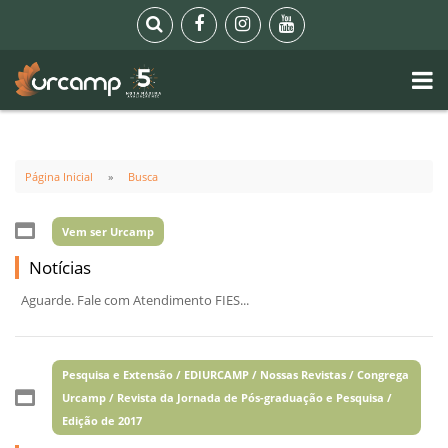
Página Inicial
Busca
Vem ser Urcamp
Notícias
Aguarde. Fale com Atendimento FIES...
Pesquisa e Extensão / EDIURCAMP / Nossas Revistas / Congrega
Urcamp / Revista da Jornada de Pós-graduação e Pesquisa /
Edição de 2017