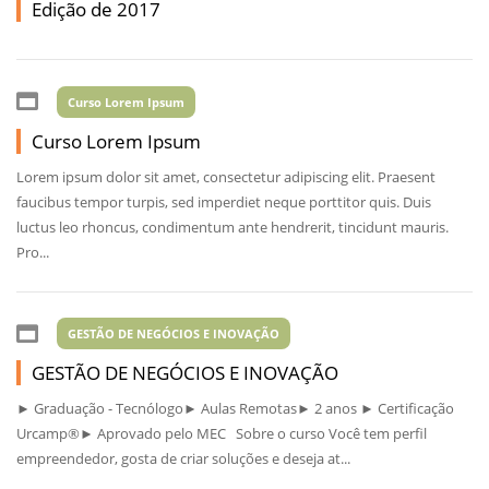
Edição de 2017
Curso Lorem Ipsum
Curso Lorem Ipsum
Lorem ipsum dolor sit amet, consectetur adipiscing elit. Praesent
faucibus tempor turpis, sed imperdiet neque porttitor quis. Duis
luctus leo rhoncus, condimentum ante hendrerit, tincidunt mauris.
Pro...
GESTÃO DE NEGÓCIOS E INOVAÇÃO
GESTÃO DE NEGÓCIOS E INOVAÇÃO
► Graduação - Tecnólogo► Aulas Remotas► 2 anos ► Certificação
Urcamp®️► Aprovado pelo MEC Sobre o curso Você tem perfil
empreendedor, gosta de criar soluções e deseja at...