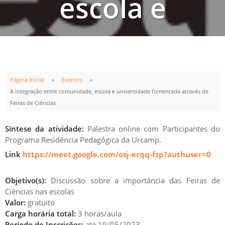
escola e
universidade
fomentada
Página Inicial
Eventos
A integração entre comunidade, escola e universidade fomentada através de
Feiras de Ciências
através de
Síntese da atividade:
Palestra online com Participantes do
Programa Residência Pedagógica da Urcamp.
Link
https://meet.google.com/osj-erqq-fzp?authuser=0
Feiras de
Objetivo(s):
Discussão sobre a importância das Feiras de
Ciências nas escolas
Ciências
Valor:
gratuito
Carga horária total:
3 horas/aula
Período de Inscrições:
até 19/05/2023.