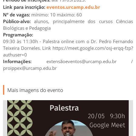
Link para inscrição:
eventos.urcamp.edu.br
Nº de vagas:
mínimo: 10 máximo: 60
INÍCIO
TÉRMINO
Público-alvo:
alunos, principalmente dos cursos Ciências
Biológicas e Pedagogia
20
MAI
20
MAI
Programação:
09:30h
11:30h
09:30 às 11:30h - Palestra online com o Dr. Pedro Fernando
Teixeira Dorneles. Link https://meet.google.com/osj-erqq-fzp?
authuser=0
Informações:
extensãoeventos@urcamp.edu.br /
proippex@urcamp.edu.br
Mais imagens do evento