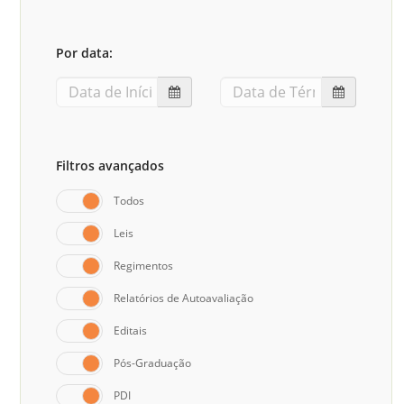
Sement
Labora
Por data:
Biotec
INTEC
Labora
Microb
Filtros avançados
- INTE
Todos
Labora
Leis
NPJ (N
Jurídi
Regimentos
Livram
Relatórios de Autoavaliação
Alegre
Editais
NPS - 
Pós-Graduação
em Sa
PDI