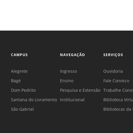
CAMPUS
NAVEGAÇÃO
SERVIÇOS
Alegrete
Ingresso
Ouvidoria
Bagé
Ensino
Fale Conosco
Dom Pedrito
Pesquisa e Extensão
Trabalhe Cono
Santana do Livramento
Institucional
Biblioteca Virt
São Gabriel
Bibliotecas d