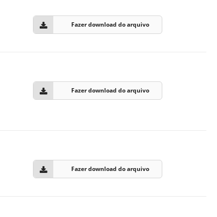
Normas Laboratório
Fazer download do arquivo
de Materiais
Normas Laboratório
de Zoologia
Normas Laboratório
de Química
Fazer download do arquivo
Normas Laboratório
de Botânica
Normas Laboratório
de Informática
Guia Acadêmico
Fazer download do arquivo
Regimento
Institucional URCAMP