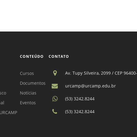
CONTEÚDO
CONTATO
Av. Tupy Silveira, 2099 / CEP 96400
Cursos
Documentos
urcamp@urcamp.edu.br
sco
Notícias
(53) 3242.8244
ual
Eventos
(53) 3242.8244
a URCAMP