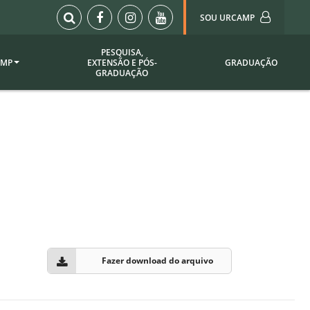
SOU URCAMP
PESQUISA,
AMP
EXTENSÃO E PÓS-
GRADUAÇÃO
Sou Urcamp (Portal)
GRADUAÇÃO
Biblioteca
Biblioteca Virtual
ila Taborda
Enade Urcamp
titucional
Intranet
Plataforma Moodle
pria de
A)
Setor de Registros
Acadêmicos
Portarias /
SOU I
Fazer download do arquivo
 Institucional
Webdiário
Webmail
as