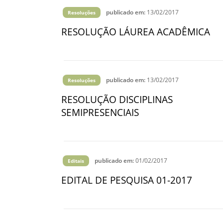
Vídeo Institucional Fazer
es - INTEC
Institucional
publicado em:
13/02/2017
Resoluções
Urcamp Faz Bem
tório de
Internacional
RESOLUÇÃO LÁUREA ACADÊMICA
nologia Vegetal -
Trabalhe Con
Eleições Cons
tório de
FAT 2024
publicado em:
13/02/2017
Resoluções
iologia de Alimentos
Ouvidoria
C
RESOLUÇÃO DISCIPLINAS
PDI - Plano d
SEMIPRESENCIAIS
tório de Materiais
Desenvolvim
úcleo de Prática
Institucional
ca) - Bagé, Santana do
ento, São Gabriel e
publicado em:
01/02/2017
Editais
te
EDITAL DE PESQUISA 01-2017
Núcleo de Práticas
úde