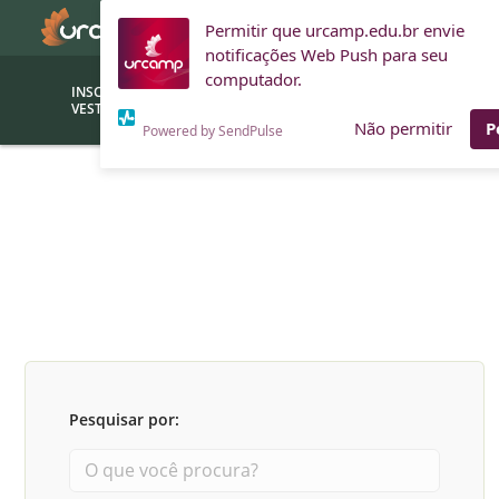
Permitir que urcamp.edu.br envie
notificações Web Push para seu
computador.
INSCRIÇÕES
BOLSAS E
VESTIBULAR
FINANCIAMENTOS
Não permitir
P
Powered by SendPulse
Bolsas
Editor
(funcionários/professores)
Inova
Bolsas Sociais
Consult
PROUNI
Clínic
Convênios (empresas)
Núcleo
Descontos
Fiscal
Pesquisar por:
Financiamentos
Labora
INTEC
Saiba como ingressar na
Fale com um aten
URCAMP
Labora