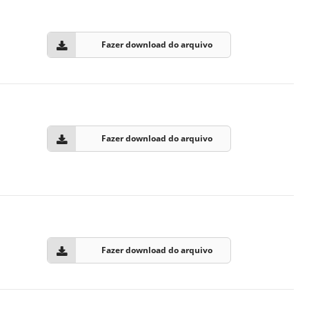
Prova de Proficiência
Manual de TCC
ização
Fazer download do arquivo
Estruturação de TCC
osco
Calendário
elho Fiscal -
Acadêmico
Manual de Segurança
Fazer download do arquivo
- Laboratórios da
e
Saúde
ento
Regimento CEUA
 2023-2027
Orientação para
Descarte - URCAMP
Normas Laboratório
Fazer download do arquivo
de Física
Normas Laboratório
de Topografia