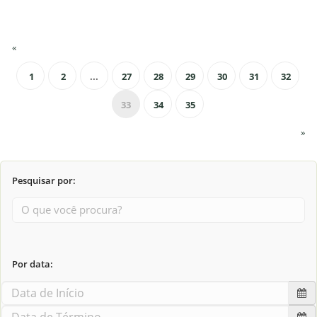
«
1
2
...
27
28
29
30
31
32
33
34
35
»
Pesquisar por:
Por data: