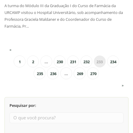
A turma do Módulo III da Graduação I do Curso de Farmácia da
URCAMP visitou o Hospital Universitário, sob acompanhamento da
Professora Graciela Maldaner e do Coordenador do Curso de
Farmácia, Pr...
«
1
2
...
230
231
232
233
234
235
236
...
269
270
»
Pesquisar por: